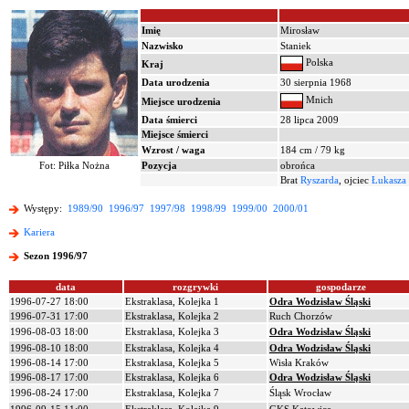
Imię
Mirosław
Nazwisko
Staniek
Polska
Kraj
Data urodzenia
30 sierpnia 1968
Mnich
Miejsce urodzenia
Data śmierci
28 lipca 2009
Miejsce śmierci
Wzrost / waga
184 cm / 79 kg
Fot: Piłka Nożna
Pozycja
obrońca
Brat
Ryszarda
, ojciec
Łukasza
Występy:
1989/90
1996/97
1997/98
1998/99
1999/00
2000/01
Kariera
Sezon 1996/97
data
rozgrywki
gospodarze
1996-07-27 18:00
Ekstraklasa, Kolejka 1
Odra Wodzisław Śląski
1996-07-31 17:00
Ekstraklasa, Kolejka 2
Ruch Chorzów
1996-08-03 18:00
Ekstraklasa, Kolejka 3
Odra Wodzisław Śląski
1996-08-10 18:00
Ekstraklasa, Kolejka 4
Odra Wodzisław Śląski
1996-08-14 17:00
Ekstraklasa, Kolejka 5
Wisła Kraków
1996-08-17 17:00
Ekstraklasa, Kolejka 6
Odra Wodzisław Śląski
1996-08-24 17:00
Ekstraklasa, Kolejka 7
Śląsk Wrocław