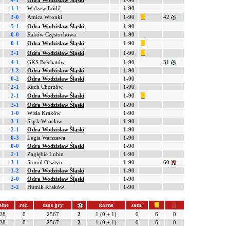
4-1
Odra Wodzisław Śląski
1-90
1-1
Widzew Łódź
1-90
3-0
Amica Wronki
1-90
42
5-1
Odra Wodzisław Śląski
1-90
0-0
Raków Częstochowa
1-90
0-1
Odra Wodzisław Śląski
1-90
3-1
Odra Wodzisław Śląski
1-90
4-1
GKS Bełchatów
1-90
31
1-2
Odra Wodzisław Śląski
1-90
0-2
Odra Wodzisław Śląski
1-90
2-1
Ruch Chorzów
1-90
2-1
Odra Wodzisław Śląski
1-90
3-1
Odra Wodzisław Śląski
1-90
1-0
Wisła Kraków
1-90
3-1
Śląsk Wrocław
1-90
2-1
Odra Wodzisław Śląski
1-90
0-3
Legia Warszawa
1-90
0-0
Odra Wodzisław Śląski
1-90
2-1
Zagłębie Lubin
1-90
3-1
Stomil Olsztyn
1-90
60
1-2
Odra Wodzisław Śląski
1-90
2-0
Odra Wodzisław Śląski
1-90
3-2
Hutnik Kraków
1-90
ełne
rez.
czas gry
karne
sam.
28
0
2567
2
1 (0 + 1)
0
6
0
28
0
2567
2
1 (0 + 1)
0
6
0