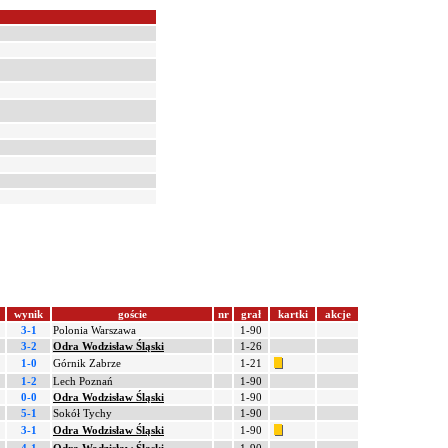
wynik
goście
nr
grał
kartki
akcje
3-1
Polonia Warszawa
1-90
3-2
Odra Wodzisław Śląski
1-26
1-0
Górnik Zabrze
1-21
1-2
Lech Poznań
1-90
0-0
Odra Wodzisław Śląski
1-90
5-1
Sokół Tychy
1-90
3-1
Odra Wodzisław Śląski
1-90