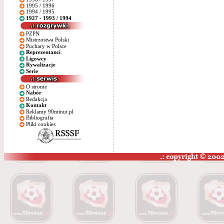
1995 / 1996
1994 / 1995
1927 - 1993 / 1994
PZPN
Mistrzostwa Polski
Puchary w Polsce
Reprezentanci
Ligowcy
Rywalizacje
Serie
O stronie
Nabór
Redakcja
Kontakt
Reklamy 90minut.pl
Bibliografia
Pliki cookies