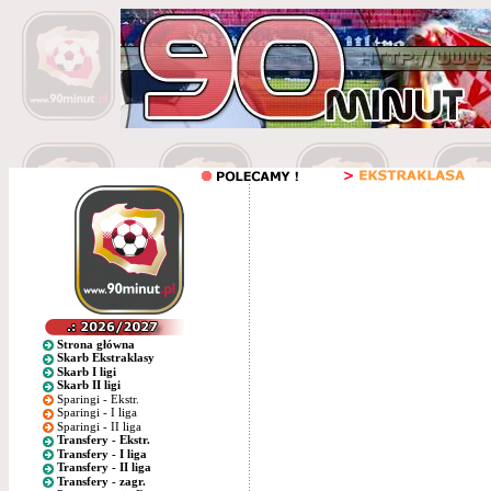
Strona główna
Skarb Ekstraklasy
Skarb I ligi
Skarb II ligi
Sparingi - Ekstr.
Sparingi - I liga
Sparingi - II liga
Transfery - Ekstr.
Transfery - I liga
Transfery - II liga
Transfery - zagr.