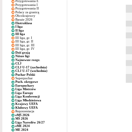
Przygotowania E
Przygotowania I
Przygotowania II
Polacy za granicą
Obcokrajowcy
Baraże 2026
Ekstraklasa
I liga
II liga
III liga
III liga, gr. I
III liga, gr. II
III liga, gr. III
III liga, gr. IV
Dziś grają
Niższe ligi
Najnowsze rozgr.
CLJ
CLJ U-17 (zachodnia)
CLJ U-17 (wschodnia)
Puchar Polski
Superpuchar
Puch. okręgowe
Europuchary
Liga Mistrzów
Liga Europy
Liga Konferencji
Liga Młodzieżowa
Krajowy UEFA
Klubowy UEFA
Reprezentacja
eMŚ 2026
MŚ 2026
Liga Narodów 26/27
eME 2024
ME 2024