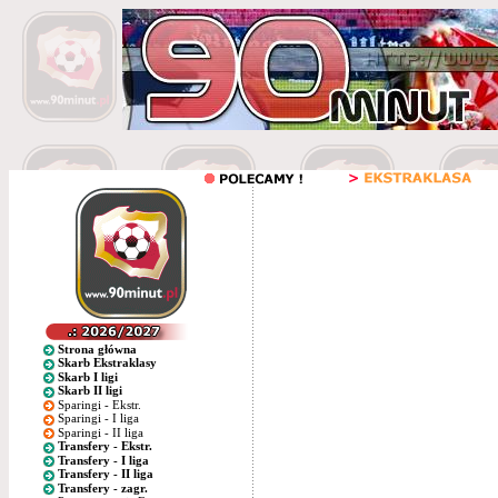
Strona główna
Skarb Ekstraklasy
Skarb I ligi
Skarb II ligi
Sparingi - Ekstr.
Sparingi - I liga
Sparingi - II liga
Transfery - Ekstr.
Transfery - I liga
Transfery - II liga
Transfery - zagr.