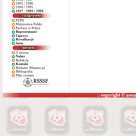
1995 / 1996
1994 / 1995
1927 - 1993 / 1994
PZPN
Mistrzostwa Polski
Puchary w Polsce
Reprezentanci
Ligowcy
Rywalizacje
Serie
O stronie
Nabór
Redakcja
Kontakt
Reklamy 90minut.pl
Bibliografia
Pliki cookies