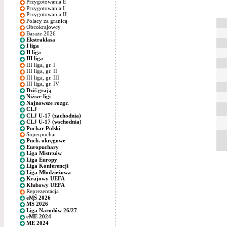
Przygotowania E
Przygotowania I
Przygotowania II
Polacy za granicą
Obcokrajowcy
Baraże 2026
Ekstraklasa
I liga
II liga
III liga
III liga, gr. I
III liga, gr. II
III liga, gr. III
III liga, gr. IV
Dziś grają
Niższe ligi
Najnowsze rozgr.
CLJ
CLJ U-17 (zachodnia)
CLJ U-17 (wschodnia)
Puchar Polski
Superpuchar
Puch. okręgowe
Europuchary
Liga Mistrzów
Liga Europy
Liga Konferencji
Liga Młodzieżowa
Krajowy UEFA
Klubowy UEFA
Reprezentacja
eMŚ 2026
MŚ 2026
Liga Narodów 26/27
eME 2024
ME 2024