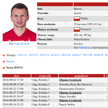
Imię
Bartosz
Nazwisko
Jaroch
Polska
Kraj
Data urodzenia
25 stycznia 1995 (31 lat)
Przemyśl
Miejsce urodzenia
Wzrost / waga
185 cm / 80 kg
Obecny klub
Wisła Kraków
Fot:
Wisła Kraków
Pozycja
obrońca
Syn
Waldemara
, brat stryjecz
Występy:
2011/12
2012/13
2013/14
2014/15
2015/16
2016/17
2017/18
2018/19
20
Kariera
Sezon 2014/15
data
rozgrywki
gospodarze
w
2014-08-02 17:30
I liga, Kolejka 1
Olimpia Grudziądz
2014-08-09 17:00
I liga, Kolejka 2
Termalica Bruk-Bet Nieciecza
2014-08-22 17:00
I liga, Kolejka 4
Chojniczanka Chojnice
2014-08-27 17:00
I liga, Kolejka 5
Olimpia Grudziądz
2014-08-31 19:47
I liga, Kolejka 6
Wigry Suwałki
2014-09-06 17:00
I liga, Kolejka 7
Olimpia Grudziądz
2014-09-14 12:15
I liga, Kolejka 8
Pogoń Siedlce