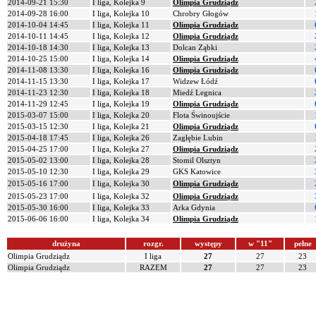
2014-09-21 15:30
I liga, Kolejka 9
Olimpia Grudziądz
2014-09-28 16:00
I liga, Kolejka 10
Chrobry Głogów
2014-10-04 14:45
I liga, Kolejka 11
Olimpia Grudziądz
2014-10-11 14:45
I liga, Kolejka 12
Olimpia Grudziądz
2014-10-18 14:30
I liga, Kolejka 13
Dolcan Ząbki
2014-10-25 15:00
I liga, Kolejka 14
Olimpia Grudziądz
2014-11-08 13:30
I liga, Kolejka 16
Olimpia Grudziądz
2014-11-15 13:30
I liga, Kolejka 17
Widzew Łódź
2014-11-23 12:30
I liga, Kolejka 18
Miedź Legnica
2014-11-29 12:45
I liga, Kolejka 19
Olimpia Grudziądz
2015-03-07 15:00
I liga, Kolejka 20
Flota Świnoujście
2015-03-15 12:30
I liga, Kolejka 21
Olimpia Grudziądz
2015-04-18 17:45
I liga, Kolejka 26
Zagłębie Lubin
2015-04-25 17:00
I liga, Kolejka 27
Olimpia Grudziądz
2015-05-02 13:00
I liga, Kolejka 28
Stomil Olsztyn
2015-05-10 12:30
I liga, Kolejka 29
GKS Katowice
2015-05-16 17:00
I liga, Kolejka 30
Olimpia Grudziądz
2015-05-23 17:00
I liga, Kolejka 32
Olimpia Grudziądz
2015-05-30 16:00
I liga, Kolejka 33
Arka Gdynia
2015-06-06 16:00
I liga, Kolejka 34
Olimpia Grudziądz
drużyna
rozgr.
występy
w "11"
pełne
Olimpia Grudziądz
I liga
27
27
23
Olimpia Grudziądz
RAZEM
27
27
23