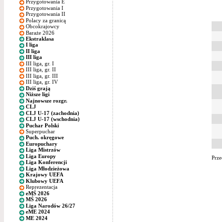
Przygotowania E
Przygotowania I
Przygotowania II
Polacy za granicą
Obcokrajowcy
Baraże 2026
Ekstraklasa
I liga
II liga
III liga
III liga, gr. I
III liga, gr. II
III liga, gr. III
III liga, gr. IV
Dziś grają
Niższe ligi
Najnowsze rozgr.
CLJ
CLJ U-17 (zachodnia)
CLJ U-17 (wschodnia)
Puchar Polski
Superpuchar
Puch. okręgowe
Europuchary
Liga Mistrzów
Liga Europy
Prze
Liga Konferencji
Liga Młodzieżowa
Krajowy UEFA
Klubowy UEFA
Reprezentacja
eMŚ 2026
MŚ 2026
Liga Narodów 26/27
eME 2024
ME 2024