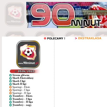
Strona główna
Skarb Ekstraklasy
Skarb I ligi
Skarb II ligi
Sparingi - Ekstr.
Sparingi - I liga
Sparingi - II liga
Transfery - Ekstr.
Transfery - I liga
Transfery - II liga
Transfery - zagr.