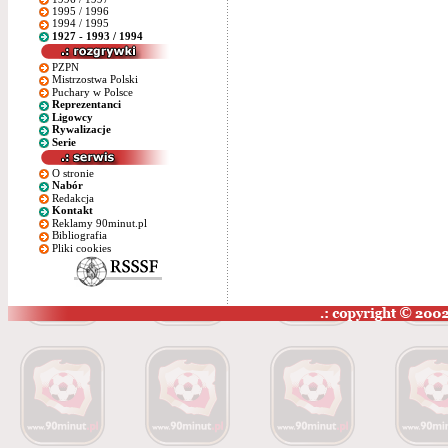
1995 / 1996
1994 / 1995
1927 - 1993 / 1994
PZPN
Mistrzostwa Polski
Puchary w Polsce
Reprezentanci
Ligowcy
Rywalizacje
Serie
O stronie
Nabór
Redakcja
Kontakt
Reklamy 90minut.pl
Bibliografia
Pliki cookies