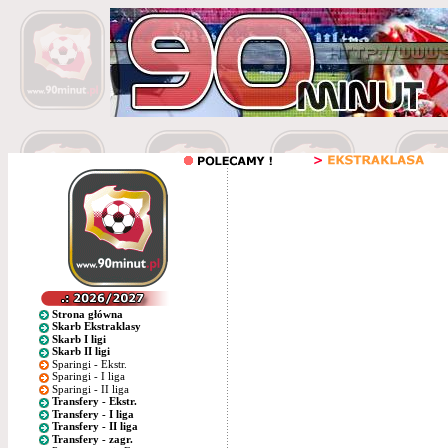
Strona główna
Skarb Ekstraklasy
Skarb I ligi
Skarb II ligi
Sparingi - Ekstr.
Sparingi - I liga
Sparingi - II liga
Transfery - Ekstr.
Transfery - I liga
Transfery - II liga
Transfery - zagr.