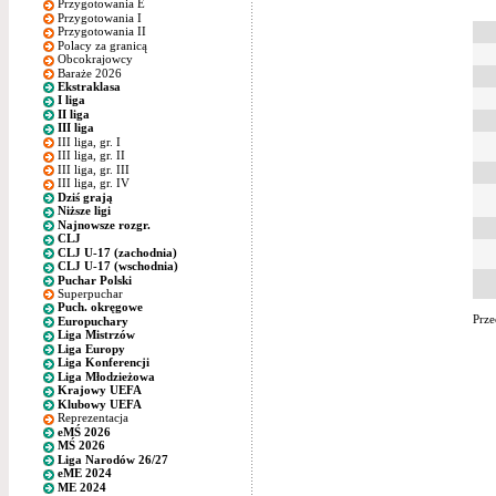
Przygotowania E
Przygotowania I
Przygotowania II
Polacy za granicą
Obcokrajowcy
Baraże 2026
Ekstraklasa
I liga
II liga
III liga
III liga, gr. I
III liga, gr. II
III liga, gr. III
III liga, gr. IV
Dziś grają
Niższe ligi
Najnowsze rozgr.
CLJ
CLJ U-17 (zachodnia)
CLJ U-17 (wschodnia)
Puchar Polski
Superpuchar
Puch. okręgowe
Prze
Europuchary
Liga Mistrzów
Liga Europy
Liga Konferencji
Liga Młodzieżowa
Krajowy UEFA
Klubowy UEFA
Reprezentacja
eMŚ 2026
MŚ 2026
Liga Narodów 26/27
eME 2024
ME 2024