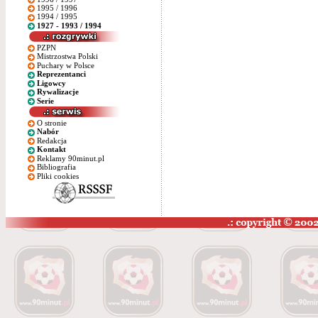
1995 / 1996
1994 / 1995
1927 - 1993 / 1994
PZPN
Mistrzostwa Polski
Puchary w Polsce
Reprezentanci
Ligowcy
Rywalizacje
Serie
O stronie
Nabór
Redakcja
Kontakt
Reklamy 90minut.pl
Bibliografia
Pliki cookies