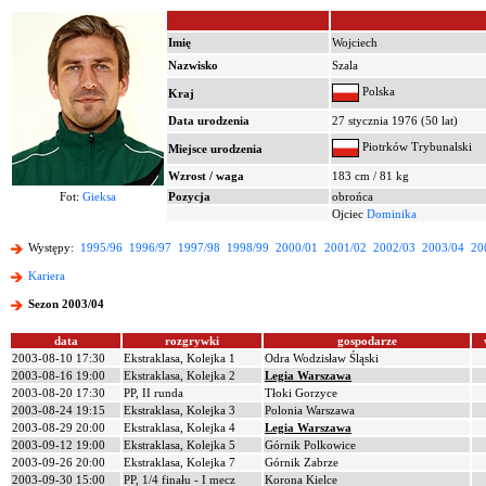
Imię
Wojciech
Nazwisko
Szala
Polska
Kraj
Data urodzenia
27 stycznia 1976 (50 lat)
Piotrków Trybunalski
Miejsce urodzenia
Wzrost / waga
183 cm / 81 kg
Fot:
Gieksa
Pozycja
obrońca
Ojciec
Dominika
Występy:
1995/96
1996/97
1997/98
1998/99
2000/01
2001/02
2002/03
2003/04
20
Kariera
Sezon 2003/04
data
rozgrywki
gospodarze
2003-08-10 17:30
Ekstraklasa, Kolejka 1
Odra Wodzisław Śląski
2003-08-16 19:00
Ekstraklasa, Kolejka 2
Legia Warszawa
2003-08-20 17:30
PP, II runda
Tłoki Gorzyce
2003-08-24 19:15
Ekstraklasa, Kolejka 3
Polonia Warszawa
2003-08-29 20:00
Ekstraklasa, Kolejka 4
Legia Warszawa
2003-09-12 19:00
Ekstraklasa, Kolejka 5
Górnik Polkowice
2003-09-26 20:00
Ekstraklasa, Kolejka 7
Górnik Zabrze
2003-09-30 15:00
PP, 1/4 finału - I mecz
Korona Kielce