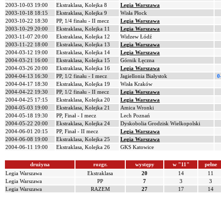
2003-10-03 19:00
Ekstraklasa, Kolejka 8
Legia Warszawa
2003-10-18 18:15
Ekstraklasa, Kolejka 9
Wisła Płock
2003-10-22 18:30
PP, 1/4 finału - II mecz
Legia Warszawa
2003-10-29 20:00
Ekstraklasa, Kolejka 11
Legia Warszawa
2003-11-07 20:00
Ekstraklasa, Kolejka 12
Widzew Łódź
2003-11-22 18:00
Ekstraklasa, Kolejka 13
Legia Warszawa
2004-03-12 19:00
Ekstraklasa, Kolejka 14
Legia Warszawa
2004-03-21 16:00
Ekstraklasa, Kolejka 15
Górnik Łęczna
2004-03-26 20:00
Ekstraklasa, Kolejka 16
Legia Warszawa
2004-04-13 16:30
PP, 1/2 finału - I mecz
Jagiellonia Białystok
0
2004-04-17 18:30
Ekstraklasa, Kolejka 19
Wisła Kraków
2004-04-22 19:30
PP, 1/2 finału - II mecz
Legia Warszawa
2004-04-25 17:15
Ekstraklasa, Kolejka 20
Legia Warszawa
2004-05-03 19:00
Ekstraklasa, Kolejka 21
Amica Wronki
2004-05-18 19:30
PP, Finał - I mecz
Lech Poznań
2004-05-22 20:00
Ekstraklasa, Kolejka 24
Dyskobolia Grodzisk Wielkopolski
2004-06-01 20:15
PP, Finał - II mecz
Legia Warszawa
2004-06-08 19:00
Ekstraklasa, Kolejka 25
Legia Warszawa
2004-06-11 19:00
Ekstraklasa, Kolejka 26
GKS Katowice
drużyna
rozgr.
występy
w "11"
pełne
Legia Warszawa
Ekstraklasa
20
14
11
Legia Warszawa
PP
7
3
3
Legia Warszawa
RAZEM
27
17
14