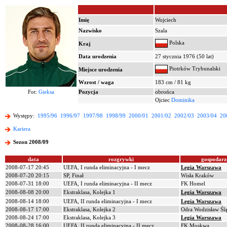
Imię
Wojciech
Nazwisko
Szala
Polska
Kraj
Data urodzenia
27 stycznia 1976 (50 lat)
Piotrków Trybunalski
Miejsce urodzenia
Wzrost / waga
183 cm / 81 kg
Fot:
Gieksa
Pozycja
obrońca
Ojciec
Dominika
Występy:
1995/96
1996/97
1997/98
1998/99
2000/01
2001/02
2002/03
2003/04
20
Kariera
Sezon 2008/09
data
rozgrywki
gospodarz
2008-07-17 20:45
UEFA, I runda eliminacyjna - I mecz
Legia Warszawa
2008-07-20 20:15
SP, Finał
Wisła Kraków
2008-07-31 18:00
UEFA, I runda eliminacyjna - II mecz
FK Homel
2008-08-08 20:00
Ekstraklasa, Kolejka 1
Legia Warszawa
2008-08-14 18:00
UEFA, II runda eliminacyjna - I mecz
Legia Warszawa
2008-08-17 17:00
Ekstraklasa, Kolejka 2
Odra Wodzisław Ślą
2008-08-24 17:00
Ekstraklasa, Kolejka 3
Legia Warszawa
2008-08-28 16:00
UEFA, II runda eliminacyjna - II mecz
FK Moskwa