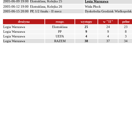
2005-06-09 19:00
Ekstraklasa, Kolejka 25
Legia Warszawa
2005-06-12 19:00
Ekstraklasa, Kolejka 26
Wisła Płock
2005-06-15 20:00
PP, 1/2 finału - II mecz
Dyskobolia Grodzisk Wielkopolsk
drużyna
rozgr.
występy
w "11"
pełne
Legia Warszawa
Ekstraklasa
25
24
23
Legia Warszawa
PP
9
9
8
Legia Warszawa
UEFA
4
4
3
Legia Warszawa
RAZEM
38
37
34