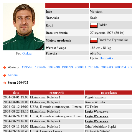
Imię
Wojciech
Nazwisko
Szala
Polska
Kraj
Data urodzenia
27 stycznia 1976 (50 lat)
Piotrków Trybunalski
Miejsce urodzenia
Wzrost / waga
183 cm / 81 kg
Fot:
Gieksa
Pozycja
obrońca
Ojciec
Dominika
Występy:
1995/96
1996/97
1997/98
1998/99
2000/01
2001/02
2002/03
2003/04
20
Kariera
Sezon 2004/05
data
rozgrywki
gospodarze
2004-08-01 19:00
Ekstraklasa, Kolejka 1
Pogoń Szczecin
2004-08-06 20:00
Ekstraklasa, Kolejka 2
Amica Wronki
2004-08-12 16:00
UEFA, II runda eliminacyjna - I mecz
FC Tbilisi
2004-08-22 19:15
Ekstraklasa, Kolejka 3
Legia Warszawa
2004-08-26 17:00
UEFA, II runda eliminacyjna - II mecz
Legia Warszawa
2004-08-29 16:00
Ekstraklasa, Kolejka 4
Legia Warszawa
2004-09-11 18:00
Ekstraklasa, Kolejka 5
Odra Wodzisław Śląski
2004-09-16 20:45
UEFA, I runda - I mecz
FK Austria Wiedeń