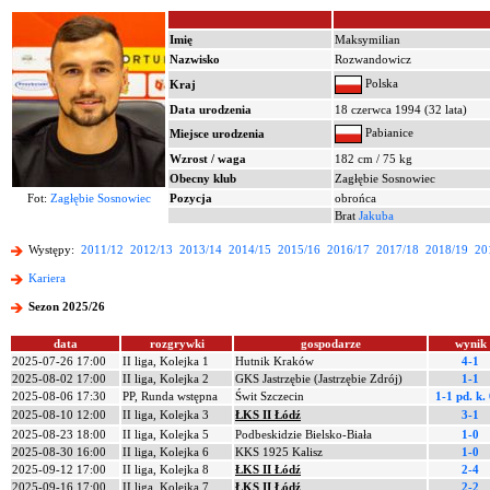
Imię
Maksymilian
Nazwisko
Rozwandowicz
Polska
Kraj
Data urodzenia
18 czerwca 1994 (32 lata)
Pabianice
Miejsce urodzenia
Wzrost / waga
182 cm / 75 kg
Obecny klub
Zagłębie Sosnowiec
Fot:
Zagłębie Sosnowiec
Pozycja
obrońca
Brat
Jakuba
Występy:
2011/12
2012/13
2013/14
2014/15
2015/16
2016/17
2017/18
2018/19
20
Kariera
Sezon 2025/26
data
rozgrywki
gospodarze
wynik
2025-07-26 17:00
II liga, Kolejka 1
Hutnik Kraków
4-1
2025-08-02 17:00
II liga, Kolejka 2
GKS Jastrzębie (Jastrzębie Zdrój)
1-1
2025-08-06 17:30
PP, Runda wstępna
Świt Szczecin
1-1 pd.
k.
2025-08-10 12:00
II liga, Kolejka 3
ŁKS II Łódź
3-1
2025-08-23 18:00
II liga, Kolejka 5
Podbeskidzie Bielsko-Biała
1-0
2025-08-30 16:00
II liga, Kolejka 6
KKS 1925 Kalisz
1-0
2025-09-12 17:00
II liga, Kolejka 8
ŁKS II Łódź
2-4
2025-09-16 17:00
II liga, Kolejka 7
ŁKS II Łódź
2-2