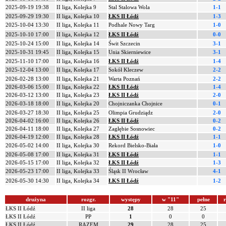
2025-09-19 19:38
II liga, Kolejka 9
Stal Stalowa Wola
1-1
2025-09-29 19:30
II liga, Kolejka 10
ŁKS II Łódź
1-3
2025-10-04 13:30
II liga, Kolejka 11
Podhale Nowy Targ
1-0
2025-10-10 17:00
II liga, Kolejka 12
ŁKS II Łódź
0-0
2025-10-24 15:00
II liga, Kolejka 14
Świt Szczecin
3-1
2025-10-31 19:45
II liga, Kolejka 15
Unia Skierniewice
3-1
2025-11-10 17:00
II liga, Kolejka 16
ŁKS II Łódź
1-4
2025-12-04 13:00
II liga, Kolejka 17
Sokół Kleczew
2-2
2026-02-28 13:00
II liga, Kolejka 21
Warta Poznań
2-2
2026-03-06 15:00
II liga, Kolejka 22
ŁKS II Łódź
1-4
2026-03-12 13:00
II liga, Kolejka 23
ŁKS II Łódź
2-0
2026-03-18 18:00
II liga, Kolejka 20
Chojniczanka Chojnice
0-1
2026-03-27 18:30
II liga, Kolejka 25
Olimpia Grudziądz
2-0
2026-04-02 16:00
II liga, Kolejka 26
ŁKS II Łódź
0-2
2026-04-11 18:00
II liga, Kolejka 27
Zagłębie Sosnowiec
0-2
2026-04-19 12:00
II liga, Kolejka 28
ŁKS II Łódź
1-1
2026-05-02 14:00
II liga, Kolejka 30
Rekord Bielsko-Biała
1-0
2026-05-08 17:00
II liga, Kolejka 31
ŁKS II Łódź
1-1
2026-05-15 17:00
II liga, Kolejka 32
ŁKS II Łódź
1-3
2026-05-23 17:00
II liga, Kolejka 33
Śląsk II Wrocław
4-1
2026-05-30 14:30
II liga, Kolejka 34
ŁKS II Łódź
1-2
drużyna
rozgr.
występy
w "11"
pełne
r
ŁKS II Łódź
II liga
28
28
25
ŁKS II Łódź
PP
1
0
0
ŁKS II Łódź
RAZEM
29
28
25