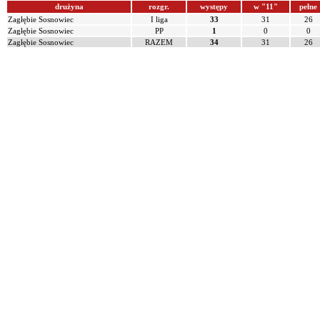
drużyna
rozgr.
występy
w "11"
pełne
Zagłębie Sosnowiec
I liga
33
31
26
Zagłębie Sosnowiec
PP
1
0
0
Zagłębie Sosnowiec
RAZEM
34
31
26