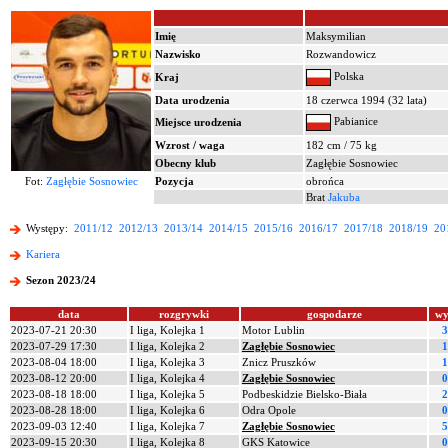
Imię
Maksymilian
Nazwisko
Rozwandowicz
Polska
Kraj
Data urodzenia
18 czerwca 1994 (32 lata)
Pabianice
Miejsce urodzenia
Wzrost / waga
182 cm / 75 kg
Obecny klub
Zagłębie Sosnowiec
Fot:
Zagłębie Sosnowiec
Pozycja
obrońca
Brat
Jakuba
Występy:
2011/12
2012/13
2013/14
2014/15
2015/16
2016/17
2017/18
2018/19
20
Kariera
Sezon 2023/24
data
rozgrywki
gospodarze
wy
2023-07-21 20:30
I liga, Kolejka 1
Motor Lublin
3
2023-07-29 17:30
I liga, Kolejka 2
Zagłębie Sosnowiec
1
2023-08-04 18:00
I liga, Kolejka 3
Znicz Pruszków
1
2023-08-12 20:00
I liga, Kolejka 4
Zagłębie Sosnowiec
0
2023-08-18 18:00
I liga, Kolejka 5
Podbeskidzie Bielsko-Biała
2
2023-08-28 18:00
I liga, Kolejka 6
Odra Opole
0
2023-09-03 12:40
I liga, Kolejka 7
Zagłębie Sosnowiec
5
2023-09-15 20:30
I liga, Kolejka 8
GKS Katowice
0