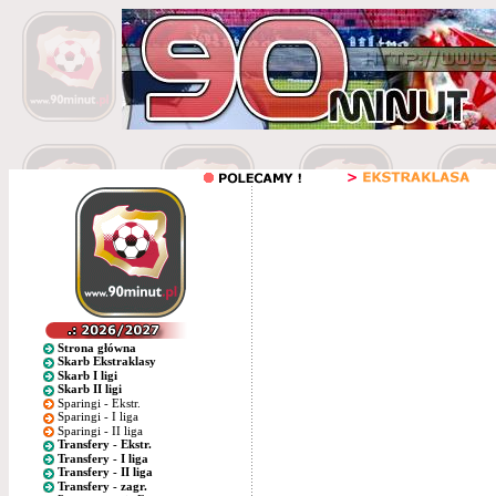
Strona główna
Skarb Ekstraklasy
Skarb I ligi
Skarb II ligi
Sparingi - Ekstr.
Sparingi - I liga
Sparingi - II liga
Transfery - Ekstr.
Transfery - I liga
Transfery - II liga
Transfery - zagr.