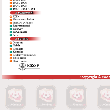
1995 / 1996
1994 / 1995
1927 - 1993 / 1994
PZPN
Mistrzostwa Polski
Puchary w Polsce
Reprezentanci
Ligowcy
Rywalizacje
Serie
O stronie
Nabór
Redakcja
Kontakt
Reklamy 90minut.pl
Bibliografia
Pliki cookies