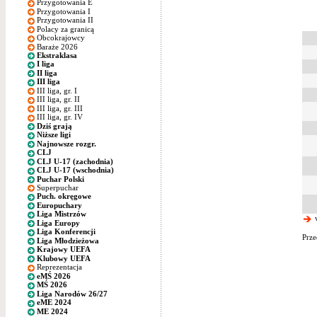
Przygotowania E
Przygotowania I
Przygotowania II
Polacy za granicą
Obcokrajowcy
Baraże 2026
Ekstraklasa
I liga
II liga
III liga
III liga, gr. I
III liga, gr. II
III liga, gr. III
III liga, gr. IV
Dziś grają
Niższe ligi
Najnowsze rozgr.
CLJ
CLJ U-17 (zachodnia)
CLJ U-17 (wschodnia)
Puchar Polski
Superpuchar
Puch. okręgowe
Europuchary
Liga Mistrzów
w
Liga Europy
Liga Konferencji
Prze
Liga Młodzieżowa
Krajowy UEFA
Klubowy UEFA
Reprezentacja
eMŚ 2026
MŚ 2026
Liga Narodów 26/27
eME 2024
ME 2024