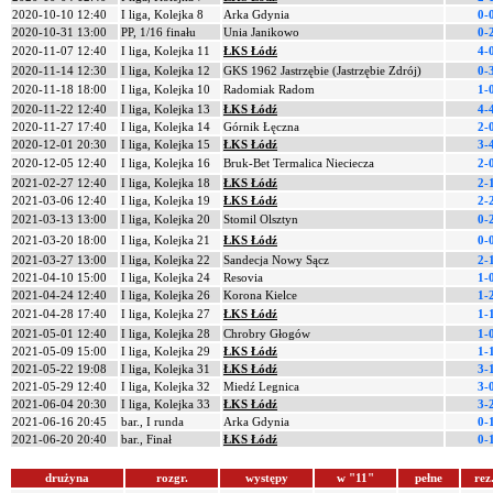
2020-10-10 12:40
I liga, Kolejka 8
Arka Gdynia
0-
2020-10-31 13:00
PP, 1/16 finału
Unia Janikowo
0-
2020-11-07 12:40
I liga, Kolejka 11
ŁKS Łódź
4-
2020-11-14 12:30
I liga, Kolejka 12
GKS 1962 Jastrzębie (Jastrzębie Zdrój)
0-
2020-11-18 18:00
I liga, Kolejka 10
Radomiak Radom
1-
2020-11-22 12:40
I liga, Kolejka 13
ŁKS Łódź
4-
2020-11-27 17:40
I liga, Kolejka 14
Górnik Łęczna
2-
2020-12-01 20:30
I liga, Kolejka 15
ŁKS Łódź
3-
2020-12-05 12:40
I liga, Kolejka 16
Bruk-Bet Termalica Nieciecza
2-
2021-02-27 12:40
I liga, Kolejka 18
ŁKS Łódź
2-
2021-03-06 12:40
I liga, Kolejka 19
ŁKS Łódź
2-
2021-03-13 13:00
I liga, Kolejka 20
Stomil Olsztyn
0-
2021-03-20 18:00
I liga, Kolejka 21
ŁKS Łódź
0-
2021-03-27 13:00
I liga, Kolejka 22
Sandecja Nowy Sącz
2-
2021-04-10 15:00
I liga, Kolejka 24
Resovia
1-
2021-04-24 12:40
I liga, Kolejka 26
Korona Kielce
1-
2021-04-28 17:40
I liga, Kolejka 27
ŁKS Łódź
1-
2021-05-01 12:40
I liga, Kolejka 28
Chrobry Głogów
1-
2021-05-09 15:00
I liga, Kolejka 29
ŁKS Łódź
1-
2021-05-22 19:08
I liga, Kolejka 31
ŁKS Łódź
3-
2021-05-29 12:40
I liga, Kolejka 32
Miedź Legnica
3-
2021-06-04 20:30
I liga, Kolejka 33
ŁKS Łódź
3-
2021-06-16 20:45
bar., I runda
Arka Gdynia
0-
2021-06-20 20:40
bar., Finał
ŁKS Łódź
0-
drużyna
rozgr.
występy
w "11"
pełne
rez