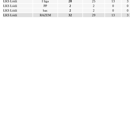
ŁKS Łódź
I liga
28
25
13
3
ŁKS Łódź
PP
2
2
0
0
ŁKS Łódź
bar.
2
2
0
0
ŁKS Łódź
RAZEM
32
29
13
3