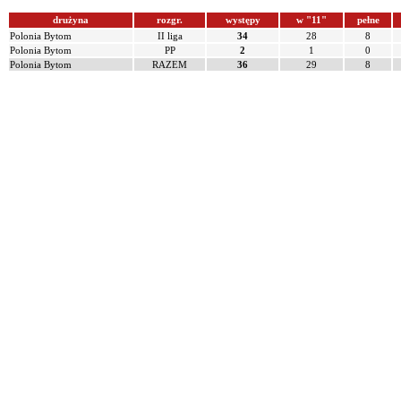
drużyna
rozgr.
występy
w "11"
pełne
Polonia Bytom
II liga
34
28
8
Polonia Bytom
PP
2
1
0
Polonia Bytom
RAZEM
36
29
8