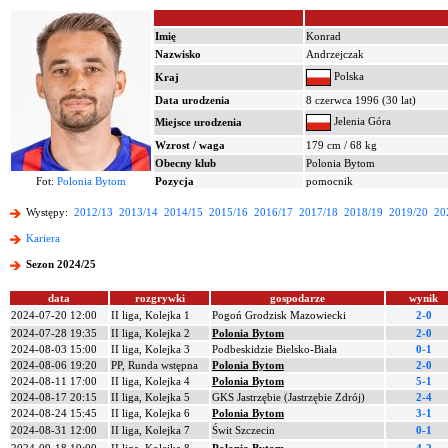
Imię
Konrad
Nazwisko
Andrzejczak
Polska
Kraj
Data urodzenia
8 czerwca 1996 (30 lat)
Jelenia Góra
Miejsce urodzenia
Wzrost / waga
179 cm / 68 kg
Obecny klub
Polonia Bytom
Fot:
Polonia Bytom
Pozycja
pomocnik
Występy:
2012/13
2013/14
2014/15
2015/16
2016/17
2017/18
2018/19
2019/20
20
Kariera
Sezon 2024/25
data
rozgrywki
gospodarze
wynik
2024-07-20 12:00
II liga, Kolejka 1
Pogoń Grodzisk Mazowiecki
2-0
2024-07-28 19:35
II liga, Kolejka 2
Polonia Bytom
2-0
2024-08-03 15:00
II liga, Kolejka 3
Podbeskidzie Bielsko-Biała
0-1
2024-08-06 19:20
PP, Runda wstępna
Polonia Bytom
2-0
2024-08-11 17:00
II liga, Kolejka 4
Polonia Bytom
5-1
2024-08-17 20:15
II liga, Kolejka 5
GKS Jastrzębie (Jastrzębie Zdrój)
2-4
2024-08-24 15:45
II liga, Kolejka 6
Polonia Bytom
3-1
2024-08-31 12:00
II liga, Kolejka 7
Świt Szczecin
0-1