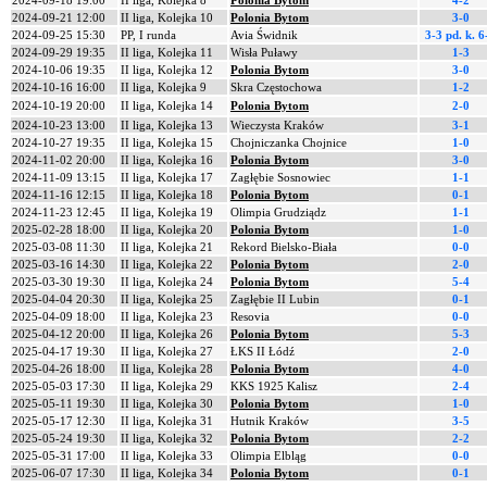
2024-09-18 19:00
II liga, Kolejka 8
Polonia Bytom
4-2
2024-09-21 12:00
II liga, Kolejka 10
Polonia Bytom
3-0
2024-09-25 15:30
PP, I runda
Avia Świdnik
3-3 pd.
k. 6
2024-09-29 19:35
II liga, Kolejka 11
Wisła Puławy
1-3
2024-10-06 19:35
II liga, Kolejka 12
Polonia Bytom
3-0
2024-10-16 16:00
II liga, Kolejka 9
Skra Częstochowa
1-2
2024-10-19 20:00
II liga, Kolejka 14
Polonia Bytom
2-0
2024-10-23 13:00
II liga, Kolejka 13
Wieczysta Kraków
3-1
2024-10-27 19:35
II liga, Kolejka 15
Chojniczanka Chojnice
1-0
2024-11-02 20:00
II liga, Kolejka 16
Polonia Bytom
3-0
2024-11-09 13:15
II liga, Kolejka 17
Zagłębie Sosnowiec
1-1
2024-11-16 12:15
II liga, Kolejka 18
Polonia Bytom
0-1
2024-11-23 12:45
II liga, Kolejka 19
Olimpia Grudziądz
1-1
2025-02-28 18:00
II liga, Kolejka 20
Polonia Bytom
1-0
2025-03-08 11:30
II liga, Kolejka 21
Rekord Bielsko-Biała
0-0
2025-03-16 14:30
II liga, Kolejka 22
Polonia Bytom
2-0
2025-03-30 19:30
II liga, Kolejka 24
Polonia Bytom
5-4
2025-04-04 20:30
II liga, Kolejka 25
Zagłębie II Lubin
0-1
2025-04-09 18:00
II liga, Kolejka 23
Resovia
0-0
2025-04-12 20:00
II liga, Kolejka 26
Polonia Bytom
5-3
2025-04-17 19:30
II liga, Kolejka 27
ŁKS II Łódź
2-0
2025-04-26 18:00
II liga, Kolejka 28
Polonia Bytom
4-0
2025-05-03 17:30
II liga, Kolejka 29
KKS 1925 Kalisz
2-4
2025-05-11 19:30
II liga, Kolejka 30
Polonia Bytom
1-0
2025-05-17 12:30
II liga, Kolejka 31
Hutnik Kraków
3-5
2025-05-24 19:30
II liga, Kolejka 32
Polonia Bytom
2-2
2025-05-31 17:00
II liga, Kolejka 33
Olimpia Elbląg
0-0
2025-06-07 17:30
II liga, Kolejka 34
Polonia Bytom
0-1