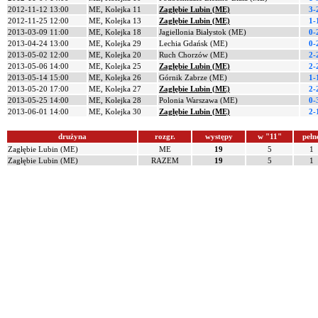
2012-11-12 13:00
ME, Kolejka 11
Zagłębie Lubin (ME)
3-
2012-11-25 12:00
ME, Kolejka 13
Zagłębie Lubin (ME)
1-
2013-03-09 11:00
ME, Kolejka 18
Jagiellonia Białystok (ME)
0-
2013-04-24 13:00
ME, Kolejka 29
Lechia Gdańsk (ME)
0-
2013-05-02 12:00
ME, Kolejka 20
Ruch Chorzów (ME)
2-
2013-05-06 14:00
ME, Kolejka 25
Zagłębie Lubin (ME)
2-
2013-05-14 15:00
ME, Kolejka 26
Górnik Zabrze (ME)
1-
2013-05-20 17:00
ME, Kolejka 27
Zagłębie Lubin (ME)
2-
2013-05-25 14:00
ME, Kolejka 28
Polonia Warszawa (ME)
0-
2013-06-01 14:00
ME, Kolejka 30
Zagłębie Lubin (ME)
2-
drużyna
rozgr.
występy
w "11"
pełn
Zagłębie Lubin (ME)
ME
19
5
1
Zagłębie Lubin (ME)
RAZEM
19
5
1