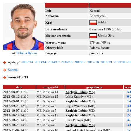
Imię
Konrad
Nazwisko
Andrzejczak
Polska
Kraj
Data urodzenia
8 czerwca 1996 (30 lat)
Jelenia Góra
Miejsce urodzenia
Wzrost / waga
179 cm / 68 kg
Obecny klub
Polonia Bytom
Fot:
Polonia Bytom
Pozycja
pomocnik
Występy:
2012/13
2013/14
2014/15
2015/16
2016/17
2017/18
2018/19
2019/20
20
Kariera
Sezon 2012/13
data
rozgrywki
gospodarze
wyn
2012-08-05 11:00
ME, Kolejka 14
Zagłębie Lubin (ME)
5-
2012-08-12 11:00
ME, Kolejka 15
Wisła Kraków (ME)
0-
2012-09-01 11:00
ME, Kolejka 3
Zagłębie Lubin (ME)
1-
2012-09-29 12:00
ME, Kolejka 6
Legia Warszawa (ME)
4-
2012-10-07 11:00
ME, Kolejka 7
Zagłębie Lubin (ME)
3-
2012-10-14 14:00
ME, Kolejka 17
Zagłębie Lubin (ME)
2-
2012-10-20 14:00
ME, Kolejka 8
Lech Poznań (ME)
4-
2012-10-29 14:00
ME, Kolejka 9
Zagłębie Lubin (ME)
3-
2012-11-04 14:00
ME, Kolejka 10
Podbeskidzie Bielsko-Biała (ME)
1-