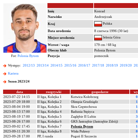
Imię
Konrad
Nazwisko
Andrzejczak
Polska
Kraj
Data urodzenia
8 czerwca 1996 (30 lat)
Jelenia Góra
Miejsce urodzenia
Wzrost / waga
179 cm / 68 kg
Obecny klub
Polonia Bytom
Fot:
Polonia Bytom
Pozycja
pomocnik
Występy:
2012/13
2013/14
2014/15
2015/16
2016/17
2017/18
2018/19
2019/20
20
Kariera
Sezon 2023/24
data
rozgrywki
gospodarze
wy
2023-07-22 14:15
II liga, Kolejka 1
Kotwica Kołobrzeg
0
2023-07-29 18:00
II liga, Kolejka 2
Olimpia Grudziądz
1
2023-08-04 19:00
II liga, Kolejka 3
Skra Częstochowa
1
2023-08-13 17:00
II liga, Kolejka 4
Radunia Stężyca
1
2023-08-19 17:00
II liga, Kolejka 5
Zagłębie II Lubin
3
2023-08-26 17:00
II liga, Kolejka 6
GKS Jastrzębie (Jastrzębie Zdrój)
4
2023-09-02 17:45
II liga, Kolejka 7
Polonia Bytom
1
2023-09-11 20:30
II liga, Kolejka 8
Wisła Puławy
0
2023-09-28 17:00
PP, I runda
Pogoń II Szczecin
1