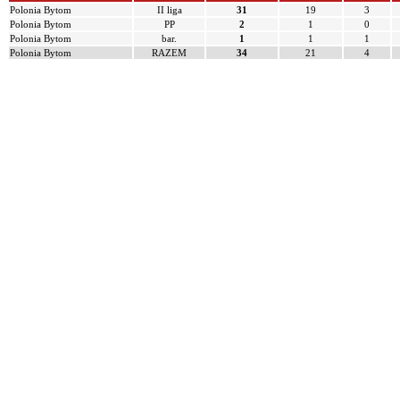
Polonia Bytom
II liga
31
19
3
Polonia Bytom
PP
2
1
0
Polonia Bytom
bar.
1
1
1
Polonia Bytom
RAZEM
34
21
4