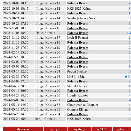
2023-10-02 18:15
II liga, Kolejka 11
Polonia Bytom
4
2023-10-08 18:45
II liga, Kolejka 12
KKS 1925 Kalisz
0
2023-10-14 18:00
II liga, Kolejka 13
Polonia Bytom
0
2023-10-21 14:00
II liga, Kolejka 14
Sandecja Nowy Sącz
3
2023-10-28 17:10
II liga, Kolejka 15
Polonia Bytom
1
2023-11-03 18:00
II liga, Kolejka 16
Polonia Bytom
2
2023-11-08 18:00
PP, 1/16 finału
Polonia Bytom
1-3
2023-11-12 13:00
II liga, Kolejka 17
Lech II Poznań
1
2023-11-18 15:00
II liga, Kolejka 18
Polonia Bytom
3
2023-11-25 17:00
II liga, Kolejka 19
Polonia Bytom
2
2024-02-17 15:00
II liga, Kolejka 20
Polonia Bytom
2
2024-02-23 18:30
II liga, Kolejka 21
Polonia Bytom
2
2024-03-02 17:00
II liga, Kolejka 22
Polonia Bytom
3
2024-03-08 18:00
II liga, Kolejka 23
Polonia Bytom
0
2024-03-17 12:00
II liga, Kolejka 24
Pogoń Siedlce
3
2024-03-30 17:00
II liga, Kolejka 26
ŁKS II Łódź
0-3
2024-04-07 17:30
II liga, Kolejka 27
Polonia Bytom
4
2024-04-12 20:00
II liga, Kolejka 28
Stomil Olsztyn
0
2024-04-19 20:30
II liga, Kolejka 29
Polonia Bytom
1
2024-04-27 14:00
II liga, Kolejka 30
Hutnik Kraków
4
2024-05-03 16:00
II liga, Kolejka 31
Polonia Bytom
4
2024-05-11 14:00
II liga, Kolejka 32
Chojniczanka Chojnice
1
2024-05-18 17:30
II liga, Kolejka 33
Olimpia Elbląg
1
2024-05-25 14:00
II liga, Kolejka 34
Polonia Bytom
3
2024-05-29 16:00
bar., 1/2 finału
KKS 1925 Kalisz
1
drużyna
rozgr.
występy
w "11"
pełne