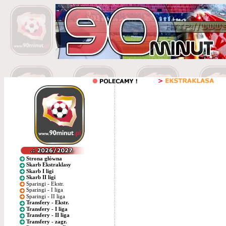
Strona główna
Skarb Ekstraklasy
Skarb I ligi
Skarb II ligi
Sparingi - Ekstr.
Sparingi - I liga
Sparingi - II liga
Transfery - Ekstr.
Transfery - I liga
Transfery - II liga
Transfery - zagr.