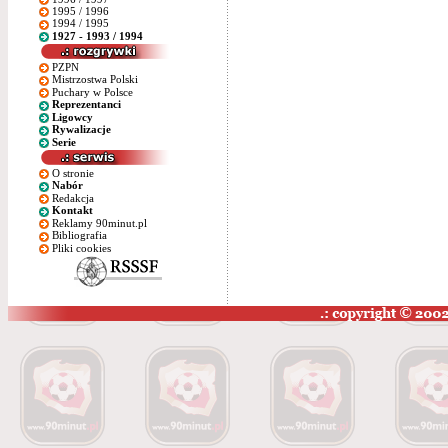
1995 / 1996
1994 / 1995
1927 - 1993 / 1994
PZPN
Mistrzostwa Polski
Puchary w Polsce
Reprezentanci
Ligowcy
Rywalizacje
Serie
O stronie
Nabór
Redakcja
Kontakt
Reklamy 90minut.pl
Bibliografia
Pliki cookies