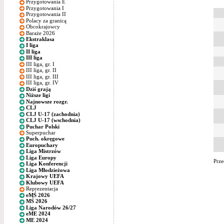
Przygotowania E
Przygotowania I
Przygotowania II
Polacy za granicą
Obcokrajowcy
Baraże 2026
Ekstraklasa
I liga
II liga
III liga
III liga, gr. I
III liga, gr. II
III liga, gr. III
III liga, gr. IV
Dziś grają
Niższe ligi
Najnowsze rozgr.
CLJ
CLJ U-17 (zachodnia)
CLJ U-17 (wschodnia)
Puchar Polski
Superpuchar
Puch. okręgowe
Europuchary
Liga Mistrzów
Liga Europy
Prze
Liga Konferencji
Liga Młodzieżowa
Krajowy UEFA
Klubowy UEFA
Reprezentacja
eMŚ 2026
MŚ 2026
Liga Narodów 26/27
eME 2024
ME 2024