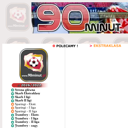
Strona główna
Skarb Ekstraklasy
Skarb I ligi
Skarb II ligi
Sparingi - Ekstr.
Sparingi - I liga
Sparingi - II liga
Transfery - Ekstr.
Transfery - I liga
Transfery - II liga
Transfery - zagr.