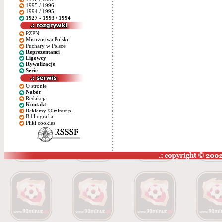
1995 / 1996
1994 / 1995
1927 - 1993 / 1994
PZPN
Mistrzostwa Polski
Puchary w Polsce
Reprezentanci
Ligowcy
Rywalizacje
Serie
O stronie
Nabór
Redakcja
Kontakt
Reklamy 90minut.pl
Bibliografia
Pliki cookies