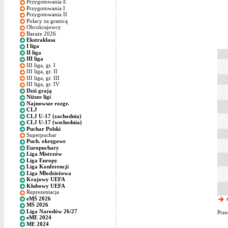
Przygotowania E
Przygotowania I
Przygotowania II
Polacy za granicą
Obcokrajowcy
Baraże 2026
Ekstraklasa
I liga
II liga
III liga
III liga, gr. I
III liga, gr. II
III liga, gr. III
III liga, gr. IV
Dziś grają
Niższe ligi
Najnowsze rozgr.
CLJ
CLJ U-17 (zachodnia)
CLJ U-17 (wschodnia)
Puchar Polski
Superpuchar
Puch. okręgowe
Europuchary
Liga Mistrzów
Liga Europy
Liga Konferencji
Liga Młodzieżowa
Krajowy UEFA
Klubowy UEFA
Reprezentacja
eMŚ 2026
n
MŚ 2026
Liga Narodów 26/27
Prze
eME 2024
ME 2024