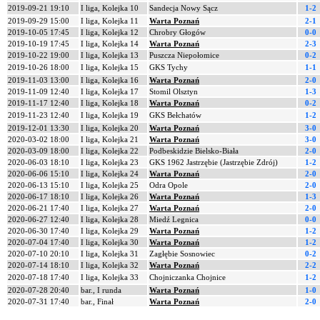
2019-09-21 19:10
I liga, Kolejka 10
Sandecja Nowy Sącz
1-2
2019-09-29 15:00
I liga, Kolejka 11
Warta Poznań
2-1
2019-10-05 17:45
I liga, Kolejka 12
Chrobry Głogów
0-0
2019-10-19 17:45
I liga, Kolejka 14
Warta Poznań
2-3
2019-10-22 19:00
I liga, Kolejka 13
Puszcza Niepołomice
0-2
2019-10-26 18:00
I liga, Kolejka 15
GKS Tychy
1-1
2019-11-03 13:00
I liga, Kolejka 16
Warta Poznań
2-0
2019-11-09 12:40
I liga, Kolejka 17
Stomil Olsztyn
1-3
2019-11-17 12:40
I liga, Kolejka 18
Warta Poznań
0-2
2019-11-23 12:40
I liga, Kolejka 19
GKS Bełchatów
1-2
2019-12-01 13:30
I liga, Kolejka 20
Warta Poznań
3-0
2020-03-02 18:00
I liga, Kolejka 21
Warta Poznań
3-0
2020-03-09 18:00
I liga, Kolejka 22
Podbeskidzie Bielsko-Biała
2-0
2020-06-03 18:10
I liga, Kolejka 23
GKS 1962 Jastrzębie (Jastrzębie Zdrój)
1-2
2020-06-06 15:10
I liga, Kolejka 24
Warta Poznań
2-0
2020-06-13 15:10
I liga, Kolejka 25
Odra Opole
2-0
2020-06-17 18:10
I liga, Kolejka 26
Warta Poznań
1-3
2020-06-21 17:40
I liga, Kolejka 27
Warta Poznań
2-0
2020-06-27 12:40
I liga, Kolejka 28
Miedź Legnica
0-0
2020-06-30 17:40
I liga, Kolejka 29
Warta Poznań
1-2
2020-07-04 17:40
I liga, Kolejka 30
Warta Poznań
1-2
2020-07-10 20:10
I liga, Kolejka 31
Zagłębie Sosnowiec
0-2
2020-07-14 18:10
I liga, Kolejka 32
Warta Poznań
2-2
2020-07-18 17:40
I liga, Kolejka 33
Chojniczanka Chojnice
1-2
2020-07-28 20:40
bar., I runda
Warta Poznań
1-0
2020-07-31 17:40
bar., Finał
Warta Poznań
2-0