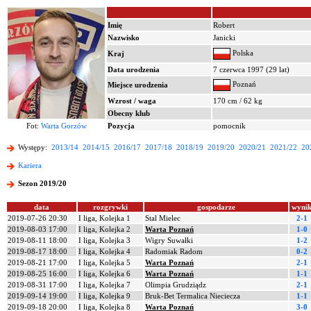
Imię
Robert
Nazwisko
Janicki
Polska
Kraj
Data urodzenia
7 czerwca 1997 (29 lat)
Poznań
Miejsce urodzenia
Wzrost / waga
170 cm / 62 kg
Obecny klub
Fot:
Warta Gorzów
Pozycja
pomocnik
Występy:
2013/14
2014/15
2016/17
2017/18
2018/19
2019/20
2020/21
2021/22
20
Kariera
Sezon 2019/20
data
rozgrywki
gospodarze
wyni
2019-07-26 20:30
I liga, Kolejka 1
Stal Mielec
2-1
2019-08-03 17:00
I liga, Kolejka 2
Warta Poznań
1-0
2019-08-11 18:00
I liga, Kolejka 3
Wigry Suwałki
1-2
2019-08-17 18:00
I liga, Kolejka 4
Radomiak Radom
0-2
2019-08-21 17:00
I liga, Kolejka 5
Warta Poznań
2-1
2019-08-25 16:00
I liga, Kolejka 6
Warta Poznań
1-1
2019-08-31 17:00
I liga, Kolejka 7
Olimpia Grudziądz
2-1
2019-09-14 19:00
I liga, Kolejka 9
Bruk-Bet Termalica Nieciecza
1-1
2019-09-18 20:00
I liga, Kolejka 8
Warta Poznań
3-0