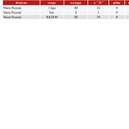
drużyna
rozgr.
występy
w "11"
pełne
Warta Poznań
I liga
33
32
8
Warta Poznań
bar.
2
2
0
Warta Poznań
RAZEM
35
34
8