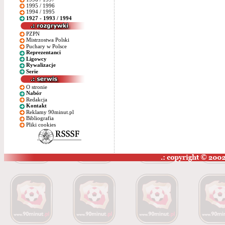
1995 / 1996
1994 / 1995
1927 - 1993 / 1994
PZPN
Mistrzostwa Polski
Puchary w Polsce
Reprezentanci
Ligowcy
Rywalizacje
Serie
O stronie
Nabór
Redakcja
Kontakt
Reklamy 90minut.pl
Bibliografia
Pliki cookies