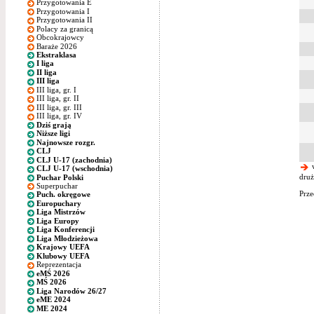
Przygotowania E
Przygotowania I
Przygotowania II
Polacy za granicą
Obcokrajowcy
Baraże 2026
Ekstraklasa
I liga
II liga
III liga
III liga, gr. I
III liga, gr. II
III liga, gr. III
III liga, gr. IV
Dziś grają
Niższe ligi
Najnowsze rozgr.
CLJ
CLJ U-17 (zachodnia)
w
CLJ U-17 (wschodnia)
druż
Puchar Polski
Superpuchar
Prze
Puch. okręgowe
Europuchary
Liga Mistrzów
Liga Europy
Liga Konferencji
Liga Młodzieżowa
Krajowy UEFA
Klubowy UEFA
Reprezentacja
eMŚ 2026
MŚ 2026
Liga Narodów 26/27
eME 2024
ME 2024