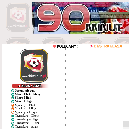
Strona główna
Skarb Ekstraklasy
Skarb I ligi
Skarb II ligi
Sparingi - Ekstr.
Sparingi - I liga
Sparingi - II liga
Transfery - Ekstr.
Transfery - I liga
Transfery - II liga
Transfery - zagr.