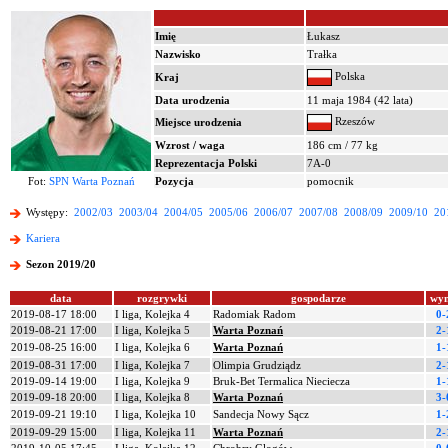
Imię
Łukasz
Nazwisko
Trałka
Polska
Kraj
Data urodzenia
11 maja 1984 (42 lata)
Rzeszów
Miejsce urodzenia
Wzrost / waga
186 cm / 77 kg
Reprezentacja Polski
7A-0
Fot:
SPN Warta Poznań
Pozycja
pomocnik
Występy:
2002/03
2003/04
2004/05
2005/06
2006/07
2007/08
2008/09
2009/10
20
Kariera
Sezon 2019/20
data
rozgrywki
gospodarze
wyn
2019-08-17 18:00
I liga, Kolejka 4
Radomiak Radom
0-
2019-08-21 17:00
I liga, Kolejka 5
Warta Poznań
2-
2019-08-25 16:00
I liga, Kolejka 6
Warta Poznań
1-
2019-08-31 17:00
I liga, Kolejka 7
Olimpia Grudziądz
2-
2019-09-14 19:00
I liga, Kolejka 9
Bruk-Bet Termalica Nieciecza
1-
2019-09-18 20:00
I liga, Kolejka 8
Warta Poznań
3-
2019-09-21 19:10
I liga, Kolejka 10
Sandecja Nowy Sącz
1-
2019-09-29 15:00
I liga, Kolejka 11
Warta Poznań
2-