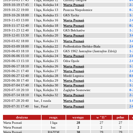
2019-10-05 17:45
I liga, Kolejka 12
Chrobry Głogów
0-
2019-10-19 17:45
I liga, Kolejka 14
Warta Poznań
2-
2019-10-22 19:00
I liga, Kolejka 13
Puszcza Niepołomice
0-
2019-10-26 18:00
I liga, Kolejka 15
GKS Tychy
1-
2019-11-03 13:00
I liga, Kolejka 16
Warta Poznań
2-
2019-11-17 12:40
I liga, Kolejka 18
Warta Poznań
0-
2019-11-23 12:40
I liga, Kolejka 19
GKS Bełchatów
1-
2019-12-01 13:30
I liga, Kolejka 20
Warta Poznań
3-
2020-03-02 18:00
I liga, Kolejka 21
Warta Poznań
3-
2020-03-09 18:00
I liga, Kolejka 22
Podbeskidzie Bielsko-Biała
2-
2020-06-03 18:10
I liga, Kolejka 23
GKS 1962 Jastrzębie (Jastrzębie Zdrój)
1-
2020-06-06 15:10
I liga, Kolejka 24
Warta Poznań
2-
2020-06-13 15:10
I liga, Kolejka 25
Odra Opole
2-
2020-06-17 18:10
I liga, Kolejka 26
Warta Poznań
1-
2020-06-21 17:40
I liga, Kolejka 27
Warta Poznań
2-
2020-06-27 12:40
I liga, Kolejka 28
Miedź Legnica
0-
2020-06-30 17:40
I liga, Kolejka 29
Warta Poznań
1-
2020-07-04 17:40
I liga, Kolejka 30
Warta Poznań
1-
2020-07-10 20:10
I liga, Kolejka 31
Zagłębie Sosnowiec
0-
2020-07-14 18:10
I liga, Kolejka 32
Warta Poznań
2-
2020-07-28 20:40
bar., I runda
Warta Poznań
1-
2020-07-31 17:40
bar., Finał
Warta Poznań
2-
drużyna
rozgr.
występy
w "11"
pełne
Warta Poznań
I liga
28
27
27
Warta Poznań
bar.
2
2
2
Warta Poznań
RAZEM
30
29
29