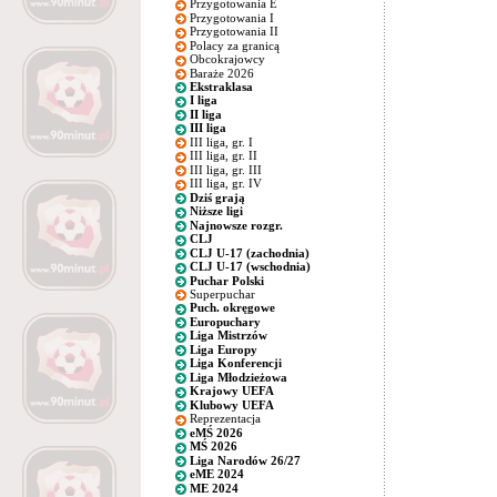
Przygotowania E
Przygotowania I
Przygotowania II
Polacy za granicą
Obcokrajowcy
Baraże 2026
Ekstraklasa
I liga
II liga
III liga
III liga, gr. I
III liga, gr. II
III liga, gr. III
III liga, gr. IV
Dziś grają
Niższe ligi
Najnowsze rozgr.
CLJ
CLJ U-17 (zachodnia)
CLJ U-17 (wschodnia)
Puchar Polski
Superpuchar
Puch. okręgowe
Europuchary
Liga Mistrzów
Liga Europy
Liga Konferencji
Liga Młodzieżowa
Krajowy UEFA
Klubowy UEFA
Reprezentacja
eMŚ 2026
MŚ 2026
Liga Narodów 26/27
eME 2024
ME 2024