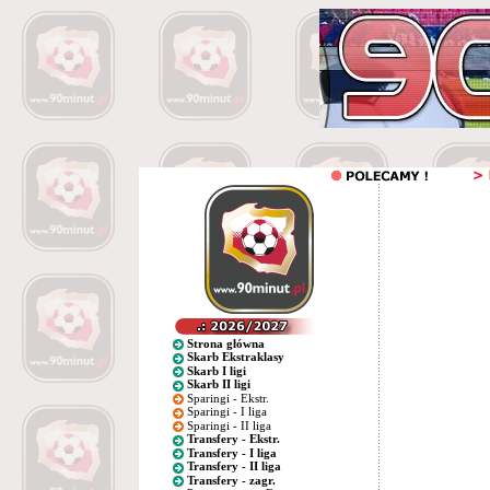
Strona główna
Skarb Ekstraklasy
Skarb I ligi
Skarb II ligi
Sparingi - Ekstr.
Sparingi - I liga
Sparingi - II liga
Transfery - Ekstr.
Transfery - I liga
Transfery - II liga
Transfery - zagr.