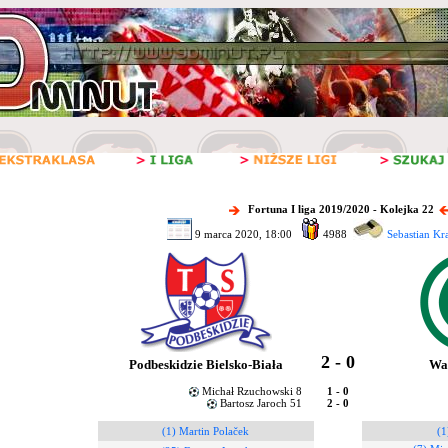
Fortuna I liga 2019/2020 - Kolejka 22
9 marca 2020, 18:00
4988
Sebastian Kr
2 - 0
Podbeskidzie Bielsko-Biała
Wa
Michał Rzuchowski 8
1 - 0
Bartosz Jaroch 51
2 - 0
(1) Martin Polaček
(1