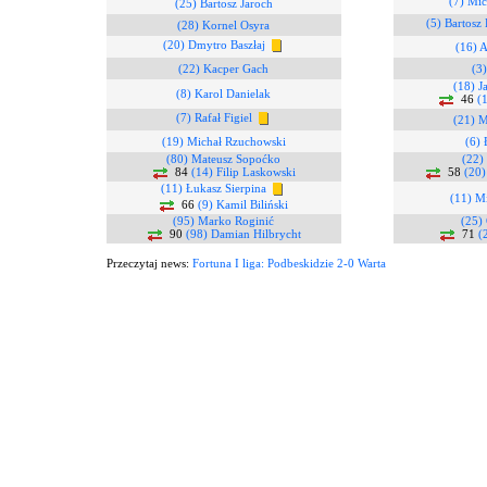
(7) Mic
(25) Bartosz Jaroch
(5) Bartosz 
(28) Kornel Osyra
(20) Dmytro Baszłaj
(16) 
(22) Kacper Gach
(3)
(18) J
(8) Karol Danielak
46
(1
(7) Rafał Figiel
(21) 
(19) Michał Rzuchowski
(6) 
(80) Mateusz Sopoćko
(22)
84
(14) Filip Laskowski
58
(20)
(11) Łukasz Sierpina
(11) M
66
(9) Kamil Biliński
(95) Marko Roginić
(25) 
90
(98) Damian Hilbrycht
71
(
Przeczytaj news:
Fortuna I liga: Podbeskidzie 2-0 Warta