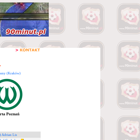
asny (Kraków)
rta Poznań
) Adrian Lis