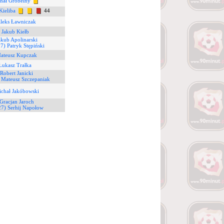
hał Grobelny
Kieliba
44
Aleks Ławniczak
 Jakub Kiełb
akub Apolinarski
7) Patryk Stępiński
Mateusz Kupczak
Łukasz Trałka
 Robert Janicki
 Mateusz Szczepaniak
ichał Jakóbowski
Gracjan Jaroch
27) Serhij Napołow