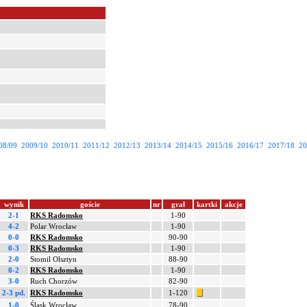
08/09
2009/10
2010/11
2011/12
2012/13
2013/14
2014/15
2015/16
2016/17
2017/18
20
wynik
goście
nr
grał
kartki
akcje
2-1
RKS Radomsko
1-90
4-2
Polar Wrocław
1-90
0-0
RKS Radomsko
90-90
0-3
RKS Radomsko
1-90
2-0
Stomil Olsztyn
88-90
0-2
RKS Radomsko
1-90
3-0
Ruch Chorzów
82-90
2-3 pd.
RKS Radomsko
1-120
1-0
Śląsk Wrocław
78-90