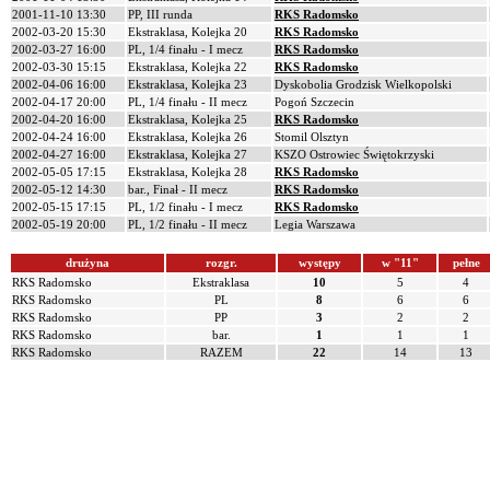
2001-11-10 13:30
PP, III runda
RKS Radomsko
2002-03-20 15:30
Ekstraklasa, Kolejka 20
RKS Radomsko
2002-03-27 16:00
PL, 1/4 finału - I mecz
RKS Radomsko
2002-03-30 15:15
Ekstraklasa, Kolejka 22
RKS Radomsko
2002-04-06 16:00
Ekstraklasa, Kolejka 23
Dyskobolia Grodzisk Wielkopolski
2002-04-17 20:00
PL, 1/4 finału - II mecz
Pogoń Szczecin
2002-04-20 16:00
Ekstraklasa, Kolejka 25
RKS Radomsko
2002-04-24 16:00
Ekstraklasa, Kolejka 26
Stomil Olsztyn
2002-04-27 16:00
Ekstraklasa, Kolejka 27
KSZO Ostrowiec Świętokrzyski
2002-05-05 17:15
Ekstraklasa, Kolejka 28
RKS Radomsko
2002-05-12 14:30
bar., Finał - II mecz
RKS Radomsko
2002-05-15 17:15
PL, 1/2 finału - I mecz
RKS Radomsko
2002-05-19 20:00
PL, 1/2 finału - II mecz
Legia Warszawa
drużyna
rozgr.
występy
w "11"
pełne
RKS Radomsko
Ekstraklasa
10
5
4
RKS Radomsko
PL
8
6
6
RKS Radomsko
PP
3
2
2
RKS Radomsko
bar.
1
1
1
RKS Radomsko
RAZEM
22
14
13