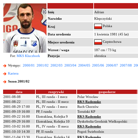
Imię
Adrian
Nazwisko
Klepczyński
Polska
Kraj
Data urodzenia
1 kwietnia 1981 (45 lat)
Częstochowa
Miejsce urodzenia
Wzrost / waga
187 cm / 73 kg
Fot:
MKS Kluczbork
Pozycja
obrońca
Występy:
2000/01
2001/02
2002/03
2003/04
2004/05
2005/06
2006/07
2007/08
20
Kariera
Sezon 2001/02
data
rozgrywki
gospodarze
2001-08-08
PL, III runda - I mecz
Polar Wrocław
2001-08-22
PL, III runda - II mecz
RKS Radomsko
2001-08-29 17:00
PL, IV runda - I mecz
Ruch Chorzów
2001-09-19 16:00
PP, I runda
Toruński KP
2001-09-22 16:00
Ekstraklasa, Kolejka 9
RKS Radomsko
2001-09-29 16:00
Ekstraklasa, Kolejka 10
Dyskobolia Grodzisk Wielkopolski
2001-10-02 16:00
PL, IV runda - II mecz
RKS Radomsko
2001-10-10 14:30
PP, II runda
Pogoń Świebodzin
2001-11-04 13:30
Ekstraklasa, Kolejka 14
RKS Radomsko