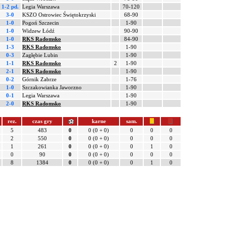
1-2 pd.
Legia Warszawa
70-120
3-0
KSZO Ostrowiec Świętokrzyski
68-90
1-0
Pogoń Szczecin
1-90
1-0
Widzew Łódź
90-90
1-0
RKS Radomsko
84-90
1-3
RKS Radomsko
1-90
0-3
Zagłębie Lubin
1-90
1-1
RKS Radomsko
2
1-90
2-1
RKS Radomsko
1-90
0-2
Górnik Zabrze
1-76
1-0
Szczakowianka Jaworzno
1-90
0-1
Legia Warszawa
1-90
2-0
RKS Radomsko
1-90
rez.
czas gry
karne
sam.
5
483
0
0 (0 + 0)
0
0
0
2
550
0
0 (0 + 0)
0
0
0
1
261
0
0 (0 + 0)
0
1
0
0
90
0
0 (0 + 0)
0
0
0
8
1384
0
0 (0 + 0)
0
1
0