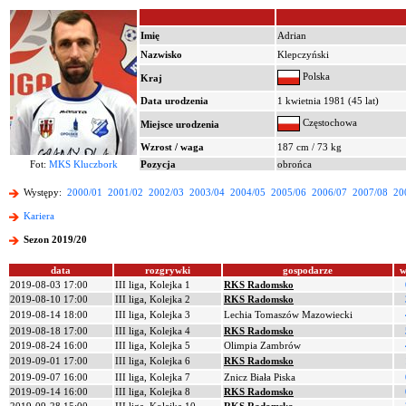
Imię
Adrian
Nazwisko
Klepczyński
Polska
Kraj
Data urodzenia
1 kwietnia 1981 (45 lat)
Częstochowa
Miejsce urodzenia
Wzrost / waga
187 cm / 73 kg
Fot:
MKS Kluczbork
Pozycja
obrońca
Występy:
2000/01
2001/02
2002/03
2003/04
2004/05
2005/06
2006/07
2007/08
20
Kariera
Sezon 2019/20
data
rozgrywki
gospodarze
w
2019-08-03 17:00
III liga, Kolejka 1
RKS Radomsko
2019-08-10 17:00
III liga, Kolejka 2
RKS Radomsko
2019-08-14 18:00
III liga, Kolejka 3
Lechia Tomaszów Mazowiecki
2019-08-18 17:00
III liga, Kolejka 4
RKS Radomsko
2019-08-24 16:00
III liga, Kolejka 5
Olimpia Zambrów
2019-09-01 17:00
III liga, Kolejka 6
RKS Radomsko
2019-09-07 16:00
III liga, Kolejka 7
Znicz Biała Piska
2019-09-14 16:00
III liga, Kolejka 8
RKS Radomsko