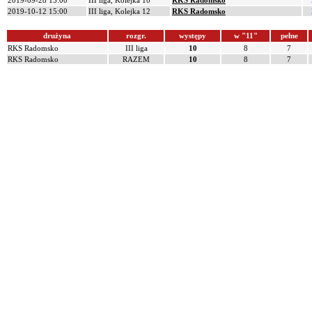
2019-09-28 15:00
III liga, Kolejka 10
RKS Radomsko
2019-10-12 15:00
III liga, Kolejka 12
RKS Radomsko
drużyna
rozgr.
występy
w "11"
pełne
RKS Radomsko
III liga
10
8
7
RKS Radomsko
RAZEM
10
8
7