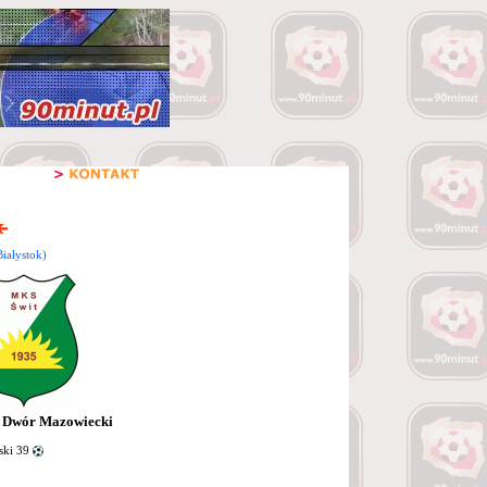
iałystok)
 Dwór Mazowiecki
ski 39