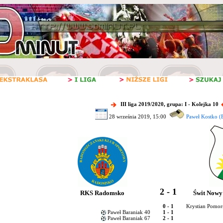
III liga 2019/2020, grupa: I - Kolejka 10
28 września 2019, 15:00
Paweł Kostko (B
2 - 1
RKS Radomsko
Świt Nowy
0 - 1
Krystian Pomor
Paweł Baraniak 40
1 - 1
Paweł Baraniak 67
2 - 1