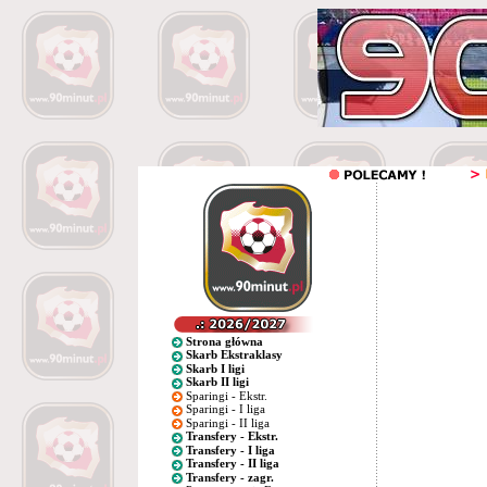
Strona główna
Skarb Ekstraklasy
Skarb I ligi
Skarb II ligi
Sparingi - Ekstr.
Sparingi - I liga
Sparingi - II liga
Transfery - Ekstr.
Transfery - I liga
Transfery - II liga
Transfery - zagr.