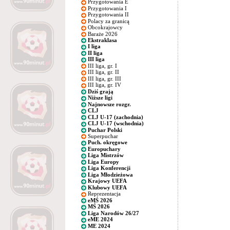
Przygotowania E
Przygotowania I
Przygotowania II
Polacy za granicą
Obcokrajowcy
Baraże 2026
Ekstraklasa
I liga
II liga
III liga
III liga, gr. I
III liga, gr. II
III liga, gr. III
III liga, gr. IV
Dziś grają
Niższe ligi
Najnowsze rozgr.
CLJ
CLJ U-17 (zachodnia)
CLJ U-17 (wschodnia)
Puchar Polski
Superpuchar
Puch. okręgowe
Europuchary
Liga Mistrzów
Liga Europy
Liga Konferencji
Liga Młodzieżowa
Krajowy UEFA
Klubowy UEFA
Reprezentacja
eMŚ 2026
MŚ 2026
Liga Narodów 26/27
eME 2024
ME 2024