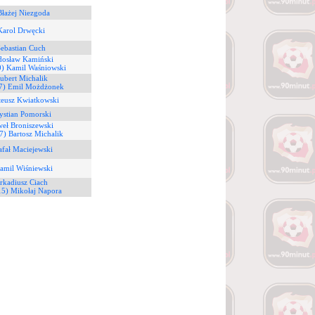
Błażej Niezgoda
Karol Drwęcki
Sebastian Cuch
dosław Kamiński
0) Kamil Waśniowski
ubert Michalik
7) Emil Możdżonek
teusz Kwiatkowski
ystian Pomorski
weł Broniszewski
7) Bartosz Michalik
afał Maciejewski
amil Wiśniewski
rkadiusz Ciach
15) Mikołaj Napora