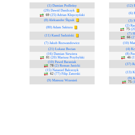
(1) Damian Podleśny
(12) 
(29) Dawid Danilczyk
(6) 
69
(25) Adrian Klepczyński
(8) Aleksander Ślęzak
(3) 
(2) Ra
(80) Adam Saktura
75
(2
(7) H
(11) Kamil Sadziński
66
(2
(7) Jakub Rozwandowicz
(10) Ma
(21) Łukasz Bocian
(4) Kr
(16) Damian Siewiera
(8) Pa
81
(20) Mariusz Przybylski
46
(1
(10) Paweł Baraniak
(37) R
78
(2) Roman Janicki
(15) Nataniel Balcerzyk
(13) K
62
(77) Filip Zatorski
(9) A
(9) Mateusz Wrzesień
75
(