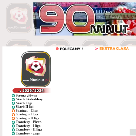
Strona główna
Skarb Ekstraklasy
Skarb I ligi
Skarb II ligi
Sparingi - Ekstr.
Sparingi - I liga
Sparingi - II liga
Transfery - Ekstr.
Transfery - I liga
Transfery - II liga
Transfery - zagr.