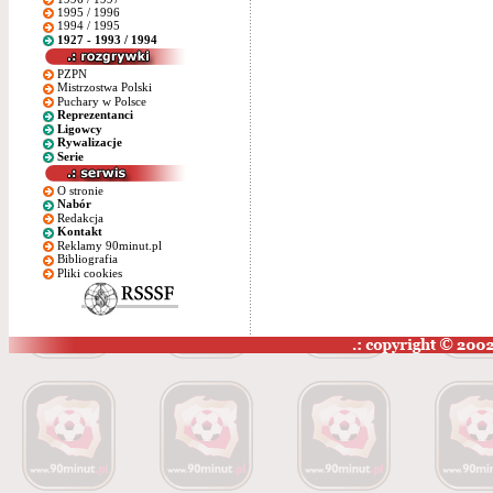
1995 / 1996
1994 / 1995
1927 - 1993 / 1994
PZPN
Mistrzostwa Polski
Puchary w Polsce
Reprezentanci
Ligowcy
Rywalizacje
Serie
O stronie
Nabór
Redakcja
Kontakt
Reklamy 90minut.pl
Bibliografia
Pliki cookies