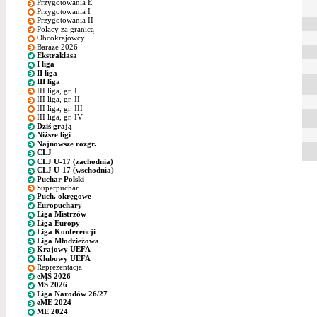
Przygotowania E
Przygotowania I
Przygotowania II
Polacy za granicą
Obcokrajowcy
Baraże 2026
Ekstraklasa
I liga
II liga
III liga
III liga, gr. I
III liga, gr. II
III liga, gr. III
III liga, gr. IV
Dziś grają
Niższe ligi
Najnowsze rozgr.
CLJ
CLJ U-17 (zachodnia)
CLJ U-17 (wschodnia)
Puchar Polski
Superpuchar
Puch. okręgowe
Europuchary
Liga Mistrzów
Liga Europy
Liga Konferencji
Liga Młodzieżowa
Krajowy UEFA
Klubowy UEFA
Reprezentacja
eMŚ 2026
MŚ 2026
Liga Narodów 26/27
eME 2024
ME 2024