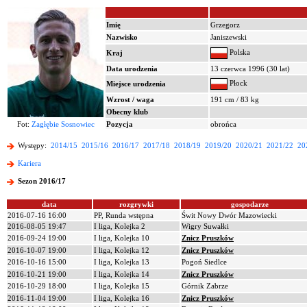
Imię
Grzegorz
Nazwisko
Janiszewski
Polska
Kraj
Data urodzenia
13 czerwca 1996 (30 lat)
Płock
Miejsce urodzenia
Wzrost / waga
191 cm / 83 kg
Obecny klub
Fot:
Zagłębie Sosnowiec
Pozycja
obrońca
Występy:
2014/15
2015/16
2016/17
2017/18
2018/19
2019/20
2020/21
2021/22
20
Kariera
Sezon 2016/17
data
rozgrywki
gospodarze
2016-07-16 16:00
PP, Runda wstępna
Świt Nowy Dwór Mazowiecki
2016-08-05 19:47
I liga, Kolejka 2
Wigry Suwałki
2016-09-24 19:00
I liga, Kolejka 10
Znicz Pruszków
2016-10-07 19:00
I liga, Kolejka 12
Znicz Pruszków
2016-10-16 15:00
I liga, Kolejka 13
Pogoń Siedlce
2016-10-21 19:00
I liga, Kolejka 14
Znicz Pruszków
2016-10-29 18:00
I liga, Kolejka 15
Górnik Zabrze
2016-11-04 19:00
I liga, Kolejka 16
Znicz Pruszków