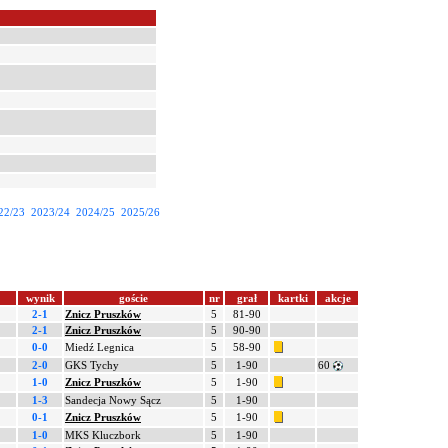
22/23
2023/24
2024/25
2025/26
wynik
goście
nr
grał
kartki
akcje
2-1
Znicz Pruszków
5
81-90
2-1
Znicz Pruszków
5
90-90
0-0
Miedź Legnica
5
58-90
2-0
GKS Tychy
5
1-90
60
1-0
Znicz Pruszków
5
1-90
1-3
Sandecja Nowy Sącz
5
1-90
0-1
Znicz Pruszków
5
1-90
1-0
MKS Kluczbork
5
1-90