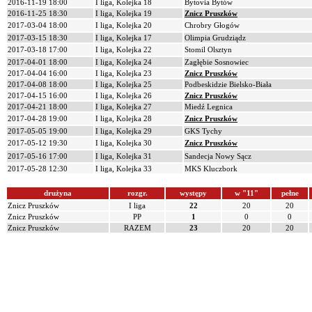
2016-11-19 18:00
I liga, Kolejka 18
Bytovia Bytów
2016-11-25 18:30
I liga, Kolejka 19
Znicz Pruszków
2017-03-04 18:00
I liga, Kolejka 20
Chrobry Głogów
2017-03-15 18:30
I liga, Kolejka 17
Olimpia Grudziądz
2017-03-18 17:00
I liga, Kolejka 22
Stomil Olsztyn
2017-04-01 18:00
I liga, Kolejka 24
Zagłębie Sosnowiec
2017-04-04 16:00
I liga, Kolejka 23
Znicz Pruszków
2017-04-08 18:00
I liga, Kolejka 25
Podbeskidzie Bielsko-Biała
2017-04-15 16:00
I liga, Kolejka 26
Znicz Pruszków
2017-04-21 18:00
I liga, Kolejka 27
Miedź Legnica
2017-04-28 19:00
I liga, Kolejka 28
Znicz Pruszków
2017-05-05 19:00
I liga, Kolejka 29
GKS Tychy
2017-05-12 19:30
I liga, Kolejka 30
Znicz Pruszków
2017-05-16 17:00
I liga, Kolejka 31
Sandecja Nowy Sącz
2017-05-28 12:30
I liga, Kolejka 33
MKS Kluczbork
drużyna
rozgr.
występy
w "11"
pełne
Znicz Pruszków
I liga
22
20
20
Znicz Pruszków
PP
1
0
0
Znicz Pruszków
RAZEM
23
20
20