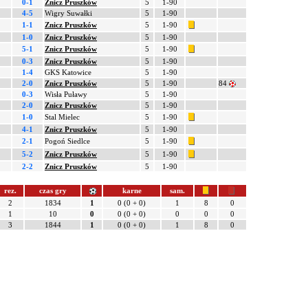
0-1
Znicz Pruszków
5
1-90
4-5
Wigry Suwałki
5
1-90
1-1
Znicz Pruszków
5
1-90
1-0
Znicz Pruszków
5
1-90
5-1
Znicz Pruszków
5
1-90
0-3
Znicz Pruszków
5
1-90
1-4
GKS Katowice
5
1-90
2-0
Znicz Pruszków
5
1-90
84
0-3
Wisła Puławy
5
1-90
2-0
Znicz Pruszków
5
1-90
1-0
Stal Mielec
5
1-90
4-1
Znicz Pruszków
5
1-90
2-1
Pogoń Siedlce
5
1-90
5-2
Znicz Pruszków
5
1-90
2-2
Znicz Pruszków
5
1-90
rez.
czas gry
karne
sam.
2
1834
1
0 (0 + 0)
1
8
0
1
10
0
0 (0 + 0)
0
0
0
3
1844
1
0 (0 + 0)
1
8
0