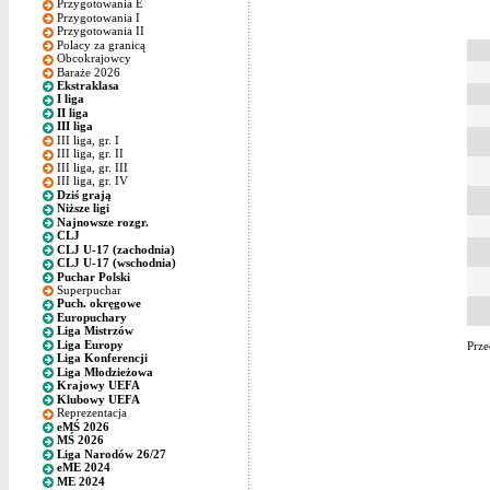
Przygotowania E
Przygotowania I
Przygotowania II
Polacy za granicą
Obcokrajowcy
Baraże 2026
Ekstraklasa
I liga
II liga
III liga
III liga, gr. I
III liga, gr. II
III liga, gr. III
III liga, gr. IV
Dziś grają
Niższe ligi
Najnowsze rozgr.
CLJ
CLJ U-17 (zachodnia)
CLJ U-17 (wschodnia)
Puchar Polski
Superpuchar
Puch. okręgowe
Europuchary
Liga Mistrzów
Liga Europy
Prze
Liga Konferencji
Liga Młodzieżowa
Krajowy UEFA
Klubowy UEFA
Reprezentacja
eMŚ 2026
MŚ 2026
Liga Narodów 26/27
eME 2024
ME 2024