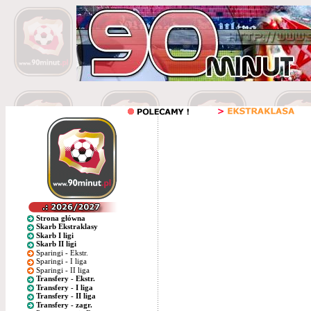
Strona główna
Skarb Ekstraklasy
Skarb I ligi
Skarb II ligi
Sparingi - Ekstr.
Sparingi - I liga
Sparingi - II liga
Transfery - Ekstr.
Transfery - I liga
Transfery - II liga
Transfery - zagr.