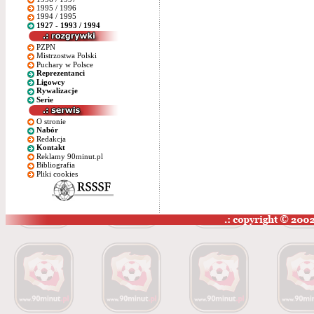
1995 / 1996
1994 / 1995
1927 - 1993 / 1994
PZPN
Mistrzostwa Polski
Puchary w Polsce
Reprezentanci
Ligowcy
Rywalizacje
Serie
O stronie
Nabór
Redakcja
Kontakt
Reklamy 90minut.pl
Bibliografia
Pliki cookies