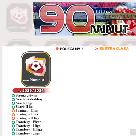
Strona główna
Skarb Ekstraklasy
Skarb I ligi
Skarb II ligi
Sparingi - Ekstr.
Sparingi - I liga
Sparingi - II liga
Transfery - Ekstr.
Transfery - I liga
Transfery - II liga
Transfery - zagr.