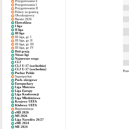
Przygotowania E
Przygotowania I
Przygotowania II
Polacy za granicą
Obcokrajowcy
Baraże 2026
Ekstraklasa
I liga
II liga
III liga
III liga, gr. I
III liga, gr. II
III liga, gr. III
III liga, gr. IV
Dziś grają
Niższe ligi
Najnowsze rozgr.
CLJ
CLJ U-17 (zachodnia)
CLJ U-17 (wschodnia)
Prze
Puchar Polski
Superpuchar
Puch. okręgowe
Europuchary
Liga Mistrzów
Liga Europy
Liga Konferencji
Liga Młodzieżowa
Krajowy UEFA
Klubowy UEFA
Reprezentacja
eMŚ 2026
MŚ 2026
Liga Narodów 26/27
eME 2024
ME 2024