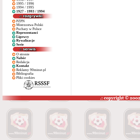
1995 / 1996
1994 / 1995
1927 - 1993 / 1994
PZPN
Mistrzostwa Polski
Puchary w Polsce
Reprezentanci
Ligowcy
Rywalizacje
Serie
O stronie
Nabór
Redakcja
Kontakt
Reklamy 90minut.pl
Bibliografia
Pliki cookies