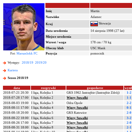
Imię
Martin
Nazwisko
Adamec
Słowacja
Kraj
Data urodzenia
14 sierpnia 1998 (27 lat)
Miejsce urodzenia
Wzrost / waga
178 cm / 70 kg
Obecny klub
USC Mank
Fot:
Marsaxlokk FC
Pozycja
pomocnik
Występy:
2018/19
2019/20
Kariera
Sezon 2018/19
data
rozgrywki
gospodarze
wyni
2018-07-21 20:30
I liga, Kolejka 1
GKS 1962 Jastrzębie (Jastrzębie Zdrój)
1-2
2018-07-28 17:00
I liga, Kolejka 2
Wigry Suwałki
1-1
2018-08-03 19:00
I liga, Kolejka 3
Odra Opole
2-2
2018-08-11 17:00
I liga, Kolejka 4
Wigry Suwałki
0-1
2018-08-18 20:00
I liga, Kolejka 5
GKS Katowice
2-0
2018-08-22 18:00
I liga, Kolejka 6
Wigry Suwałki
3-2
2018-08-26 17:00
I liga, Kolejka 7
Wigry Suwałki
2-0
2018-08-31 18:00
I liga, Kolejka 8
Wigry Suwałki
2-1