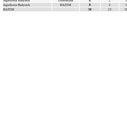
Jagiellonia Białystok
Ekstraklasa
8
2
1
Jagiellonia Białystok
RAZEM
8
2
1
RAZEM
30
23
1