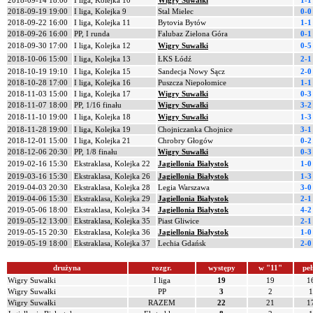
2018-09-14 18:00
I liga, Kolejka 10
Wigry Suwałki
1-1
2018-09-19 19:00
I liga, Kolejka 9
Stal Mielec
0-0
2018-09-22 16:00
I liga, Kolejka 11
Bytovia Bytów
1-1
2018-09-26 16:00
PP, I runda
Falubaz Zielona Góra
0-1
2018-09-30 17:00
I liga, Kolejka 12
Wigry Suwałki
0-5
2018-10-06 15:00
I liga, Kolejka 13
ŁKS Łódź
2-1
2018-10-19 19:10
I liga, Kolejka 15
Sandecja Nowy Sącz
2-0
2018-10-28 17:00
I liga, Kolejka 16
Puszcza Niepołomice
1-1
2018-11-03 15:00
I liga, Kolejka 17
Wigry Suwałki
0-3
2018-11-07 18:00
PP, 1/16 finału
Wigry Suwałki
3-2
2018-11-10 19:00
I liga, Kolejka 18
Wigry Suwałki
1-3
2018-11-28 19:00
I liga, Kolejka 19
Chojniczanka Chojnice
3-1
2018-12-01 15:00
I liga, Kolejka 21
Chrobry Głogów
0-2
2018-12-06 20:30
PP, 1/8 finału
Wigry Suwałki
0-3
2019-02-16 15:30
Ekstraklasa, Kolejka 22
Jagiellonia Białystok
1-0
2019-03-16 15:30
Ekstraklasa, Kolejka 26
Jagiellonia Białystok
1-3
2019-04-03 20:30
Ekstraklasa, Kolejka 28
Legia Warszawa
3-0
2019-04-06 15:30
Ekstraklasa, Kolejka 29
Jagiellonia Białystok
2-1
2019-05-06 18:00
Ekstraklasa, Kolejka 34
Jagiellonia Białystok
4-2
2019-05-12 13:00
Ekstraklasa, Kolejka 35
Piast Gliwice
2-1
2019-05-15 20:30
Ekstraklasa, Kolejka 36
Jagiellonia Białystok
1-0
2019-05-19 18:00
Ekstraklasa, Kolejka 37
Lechia Gdańsk
2-0
drużyna
rozgr.
występy
w "11"
peł
Wigry Suwałki
I liga
19
19
1
Wigry Suwałki
PP
3
2
1
Wigry Suwałki
RAZEM
22
21
1