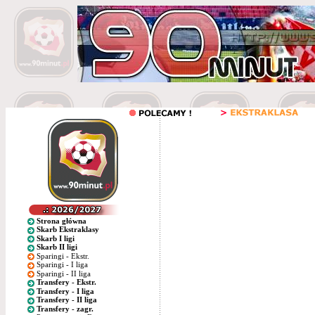
Strona główna
Skarb Ekstraklasy
Skarb I ligi
Skarb II ligi
Sparingi - Ekstr.
Sparingi - I liga
Sparingi - II liga
Transfery - Ekstr.
Transfery - I liga
Transfery - II liga
Transfery - zagr.