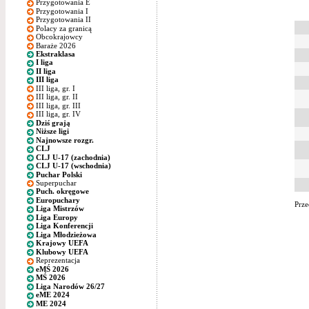
Przygotowania E
Przygotowania I
Przygotowania II
Polacy za granicą
Obcokrajowcy
Baraże 2026
Ekstraklasa
I liga
II liga
III liga
III liga, gr. I
III liga, gr. II
III liga, gr. III
III liga, gr. IV
Dziś grają
Niższe ligi
Najnowsze rozgr.
CLJ
CLJ U-17 (zachodnia)
CLJ U-17 (wschodnia)
Puchar Polski
Superpuchar
Puch. okręgowe
Europuchary
Prze
Liga Mistrzów
Liga Europy
Liga Konferencji
Liga Młodzieżowa
Krajowy UEFA
Klubowy UEFA
Reprezentacja
eMŚ 2026
MŚ 2026
Liga Narodów 26/27
eME 2024
ME 2024