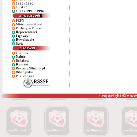
1995 / 1996
1994 / 1995
1927 - 1993 / 1994
PZPN
Mistrzostwa Polski
Puchary w Polsce
Reprezentanci
Ligowcy
Rywalizacje
Serie
O stronie
Nabór
Redakcja
Kontakt
Reklamy 90minut.pl
Bibliografia
Pliki cookies