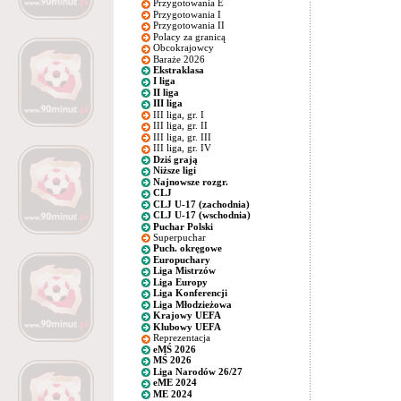
Przygotowania E
Przygotowania I
Przygotowania II
Polacy za granicą
Obcokrajowcy
Baraże 2026
Ekstraklasa
I liga
II liga
III liga
III liga, gr. I
III liga, gr. II
III liga, gr. III
III liga, gr. IV
Dziś grają
Niższe ligi
Najnowsze rozgr.
CLJ
CLJ U-17 (zachodnia)
CLJ U-17 (wschodnia)
Puchar Polski
Superpuchar
Puch. okręgowe
Europuchary
Liga Mistrzów
Liga Europy
Liga Konferencji
Liga Młodzieżowa
Krajowy UEFA
Klubowy UEFA
Reprezentacja
eMŚ 2026
MŚ 2026
Liga Narodów 26/27
eME 2024
ME 2024