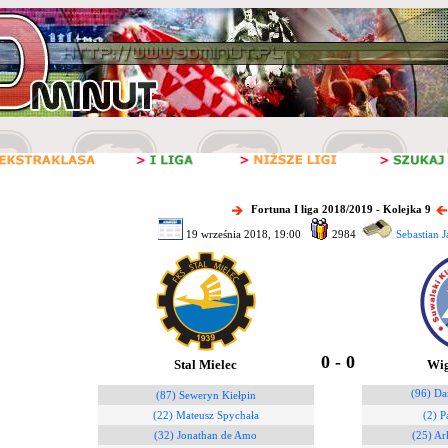
Fortuna I liga 2018/2019 - Kolejka 9
19 września 2018, 19:00
2984
Sebastian 
0 - 0
Stal Mielec
Wig
(96) Da
(87) Seweryn Kiełpin
(22) Mateusz Spychała
(2) P
(32) Jonathan de Amo
(25) Ar