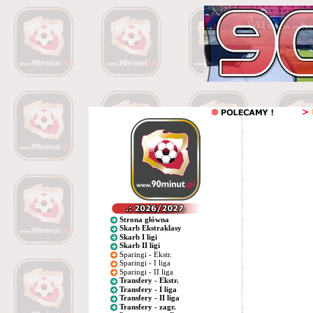
Strona główna
Skarb Ekstraklasy
Skarb I ligi
Skarb II ligi
Sparingi - Ekstr.
Sparingi - I liga
Sparingi - II liga
Transfery - Ekstr.
Transfery - I liga
Transfery - II liga
Transfery - zagr.