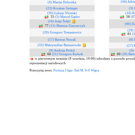
(44) Adri
(4) Martin Dobrotka
(23) Krystian Getinger
(3) 
(30) Łukasz Wroński
(10) K
55
(5) Marcel Gąsior
58
(9
(16) Josip Šoljić
(99) D
77
(11) Mateusz Gancarczyk
(29)
(20) Grzegorz Tomasiewicz
81
(3
(17) Bartosz Nowak
(8) 
(33) Maksymilian Banaszewski
(27) 
(9) Andreja Prokić
(9)
60
(21) Grzegorz Kuświk
69
(20) Bart
w pierwotnym terminie (8 września, 19:00) odwołany z powodu powo
reprezentacji narodowych
Przeczytaj news:
Fortuna I liga: Stal M. 0-0 Wigry