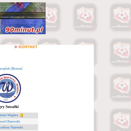
Jarzębak (Bytom)
ry Suwałki
mian Węglarz
aweł Olszewski
kadiusz Najemski