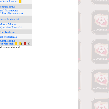
an Karankiewicz
Jonatan Straus
arol Mackiewicz
7) Piotr Kwaśniewski
amian Pawłowski
 Martin Adamec
4) Adrian Piekarski
Filip Karbowy
Robert Bartczak
 Kamil Sabiłło
osz Mroczek
87
łań zawodników do