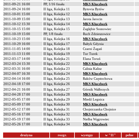
2011-09-21 16:00
PP, 1/16 finału
MKS Kluczbork
2011-09-24 16:00
II liga, Kolejka 11
Bytovia Bytów
2011-10-01 15:00
II liga, Kolejka 12
MKS Kluczbork
2011-10-09 15:00
II liga, Kolejka 13
Jarota Jarocin
2011-10-12 15:30
II liga, Kolejka 14
MKS Kluczbork
2011-10-15 15:00
II liga, Kolejka 15
Zagłębie Sosnowiec
2011-10-19 15:00
PP, 1/8 finału
Ruch Zdzieszowice
2011-10-23 15:00
II liga, Kolejka 16
MKS Kluczbork
2011-10-29 16:00
II liga, Kolejka 17
Bałtyk Gdynia
2011-11-05 14:00
II liga, Kolejka 18
Czarni Żagań
2011-11-13 11:00
II liga, Kolejka 19
Tur Turek
2012-03-17 14:00
II liga, Kolejka 21
Elana Toruń
2012-03-24 15:30
II liga, Kolejka 22
MKS Kluczbork
2012-03-31 16:00
II liga, Kolejka 23
Calisia Kalisz
2012-04-07 16:30
II liga, Kolejka 24
MKS Kluczbork
2012-04-14 16:00
II liga, Kolejka 25
Raków Częstochowa
2012-04-18 17:00
II liga, Kolejka 26
MKS Kluczbork
2012-04-21 16:00
II liga, Kolejka 27
Górnik Wałbrzych
2012-04-28 17:00
II liga, Kolejka 28
MKS Kluczbork
2012-05-05 17:00
II liga, Kolejka 29
Miedź Legnica
2012-05-09 17:00
II liga, Kolejka 30
MKS Kluczbork
2012-05-12 17:00
II liga, Kolejka 31
Chojniczanka Chojnice
2012-05-16 17:00
II liga, Kolejka 32
MKS Kluczbork
2012-05-19 17:00
II liga, Kolejka 33
Nielba Wągrowiec
2012-05-26 17:00
II liga, Kolejka 34
MKS Kluczbork
drużyna
rozgr.
występy
w "11"
pełne