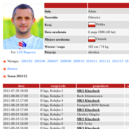
Imię
Adam
Nazwisko
Orłowicz
Polska
Kraj
Data urodzenia
6 maja 1986 (40 lat)
Ozimek
Miejsce urodzenia
Wzrost / waga
182 cm / 74 kg
Fot:
LZS Bogacica
Pozycja
obrońca
Występy:
2001/02
2005/06
2006/07
2008/09
2009/10
2010/11
2011/12
2012/13
20
Kariera
Sezon 2011/12
data
rozgrywki
gospodarze
w
2011-07-30 18:00
II liga, Kolejka 2
MKS Kluczbork
2011-08-06 17:00
II liga, Kolejka 3
Ruch Zdzieszowice
2011-08-13 17:00
II liga, Kolejka 4
MKS Kluczbork
2011-08-20 19:30
II liga, Kolejka 5
Energetyk ROW Rybnik
2011-08-24 17:00
II liga, Kolejka 1
MKS Kluczbork
2011-09-03 16:00
II liga, Kolejka 7
Chrobry Głogów
2011-09-10 15:30
II liga, Kolejka 8
MKS Kluczbork
2011-09-14 16:00
II liga, Kolejka 9
GKS Tychy
2011-09-18 16:00
II liga, Kolejka 10
MKS Kluczbork