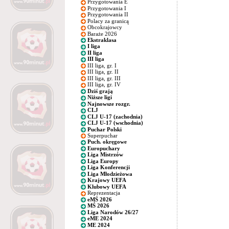
Przygotowania E
Przygotowania I
Przygotowania II
Polacy za granicą
Obcokrajowcy
Baraże 2026
Ekstraklasa
I liga
II liga
III liga
III liga, gr. I
III liga, gr. II
III liga, gr. III
III liga, gr. IV
Dziś grają
Niższe ligi
Najnowsze rozgr.
CLJ
CLJ U-17 (zachodnia)
CLJ U-17 (wschodnia)
Puchar Polski
Superpuchar
Puch. okręgowe
Europuchary
Liga Mistrzów
Liga Europy
Liga Konferencji
Liga Młodzieżowa
Krajowy UEFA
Klubowy UEFA
Reprezentacja
eMŚ 2026
MŚ 2026
Liga Narodów 26/27
eME 2024
ME 2024