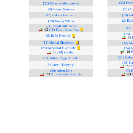
(33) Prze
(22) Mateusz Abramowicz
(9) Adam Orłowicz
(22) Ad
(17) Łukasz Ganowicz
(10) Ar
(2) Raf
(19) Maciej Wilusz
(21) Kamil Nitkiewicz
(11)
62
(16) Karol Fryzowicz
(15) 
(5) Rafał Niziołek
46
(14) Michał Glanowski
(16) Ma
(24) Krzysztof Ulatowski
(24) 
46
P
67
(18)
Galdino
(20) Rados
(23) Adrian Pajączkowski
(15) K
(8) Patryk Tuszyński
73
M
(20) Adam Deja
(7) 
73
(13) Sebastian Łętocha
63