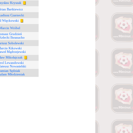
mysław Kryszak
rian Bartkiewicz
kadiusz Czarnecki
ał Więckowski
 Marcin Wróbel
Tomasz Grudzień
Kelechi Iheanacho
riusz Sobolewski
Marcin Kikowski
aweł Mądrzejewski
ław Mikołajczak
arol Lewandowski
ateusz Nowasielski
Damian Sędziak
Adam Młodzieniak