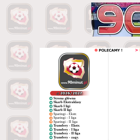
Strona główna
Skarb Ekstraklasy
Skarb I ligi
Skarb II ligi
Sparingi - Ekstr.
Sparingi - I liga
Sparingi - II liga
Transfery - Ekstr.
Transfery - I liga
Transfery - II liga
Transfery - zagr.