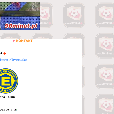
 4
Piotrków Trybunalski)
ana Toruń
ski 90 (k)