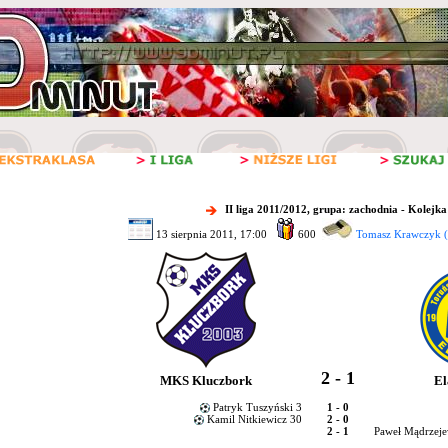
II liga 2011/2012, grupa: zachodnia - Kolejka
13 sierpnia 2011, 17:00
600
Tomasz Krawczyk (
2 - 1
MKS Kluczbork
El
Patryk Tuszyński 3
1 - 0
Kamil Nitkiewicz 30
2 - 0
2 - 1
Paweł Mądrzejew