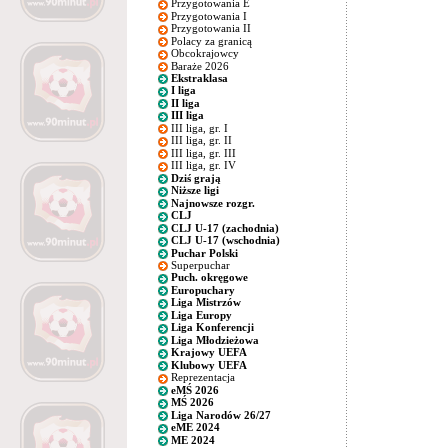
Przygotowania E
Przygotowania I
Przygotowania II
Polacy za granicą
Obcokrajowcy
Baraże 2026
Ekstraklasa
I liga
II liga
III liga
III liga, gr. I
III liga, gr. II
III liga, gr. III
III liga, gr. IV
Dziś grają
Niższe ligi
Najnowsze rozgr.
CLJ
CLJ U-17 (zachodnia)
CLJ U-17 (wschodnia)
Puchar Polski
Superpuchar
Puch. okręgowe
Europuchary
Liga Mistrzów
Liga Europy
Liga Konferencji
Liga Młodzieżowa
Krajowy UEFA
Klubowy UEFA
Reprezentacja
eMŚ 2026
MŚ 2026
Liga Narodów 26/27
eME 2024
ME 2024