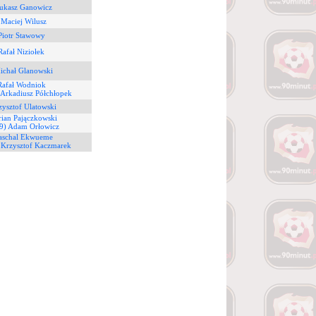
Łukasz Ganowicz
 Maciej Wilusz
Piotr Stawowy
Rafał Niziołek
ichał Glanowski
Rafał Wodniok
 Arkadiusz Półchłopek
zysztof Ulatowski
rian Pajączkowski
(9) Adam Orłowicz
Paschal Ekwueme
 Krzysztof Kaczmarek