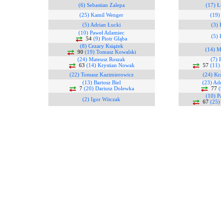
(6) Sebastian Zalepa
(17) 
(25) Kamil Wenger
(19)
(5) Adrian Łucki
(3) 
(10) Paweł Adamiec
(5) 
54
(9) Piotr Gląba
(8) Cezary Książek
(14) M
90
(19) Tomasz Kowalski
(24) Mateusz Roszak
(7) 
63
(14) Krystian Nowak
57
(11)
(22) Tomasz Kazimierowicz
(24) Kr
(13) Bartosz Biel
(23) Ad
7
(20) Dariusz Dolewka
77
(10) 
(2) Igor Witczak
67
(25)