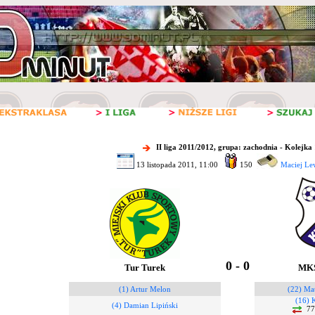
II liga 2011/2012, grupa: zachodnia - Kolejka
13 listopada 2011, 11:00
150
Maciej Le
0 - 0
Tur Turek
MKS
(1) Artur Melon
(22) Ma
(16) 
(4) Damian Lipiński
7