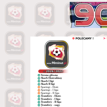
Strona główna
Skarb Ekstraklasy
Skarb I ligi
Skarb II ligi
Sparingi - Ekstr.
Sparingi - I liga
Sparingi - II liga
Transfery - Ekstr.
Transfery - I liga
Transfery - II liga
Transfery - zagr.