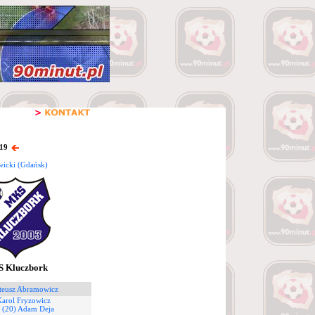
 19
wicki (Gdańsk)
 Kluczbork
teusz Abramowicz
Karol Fryzowicz
7
(20) Adam Deja