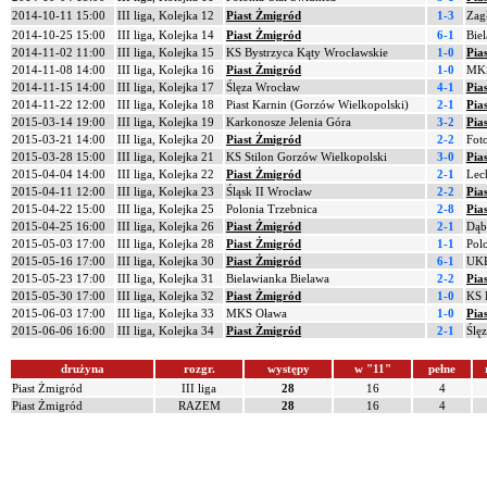
2014-10-11 15:00
III liga, Kolejka 12
Piast Żmigród
1-3
Zag
2014-10-25 15:00
III liga, Kolejka 14
Piast Żmigród
6-1
Bie
2014-11-02 11:00
III liga, Kolejka 15
KS Bystrzyca Kąty Wrocławskie
1-0
Pia
2014-11-08 14:00
III liga, Kolejka 16
Piast Żmigród
1-0
MKS
2014-11-15 14:00
III liga, Kolejka 17
Ślęza Wrocław
4-1
Pia
2014-11-22 12:00
III liga, Kolejka 18
Piast Karnin (Gorzów Wielkopolski)
2-1
Pia
2015-03-14 19:00
III liga, Kolejka 19
Karkonosze Jelenia Góra
3-2
Pia
2015-03-21 14:00
III liga, Kolejka 20
Piast Żmigród
2-2
Fot
2015-03-28 15:00
III liga, Kolejka 21
KS Stilon Gorzów Wielkopolski
3-0
Pia
2015-04-04 14:00
III liga, Kolejka 22
Piast Żmigród
2-1
Lec
2015-04-11 12:00
III liga, Kolejka 23
Śląsk II Wrocław
2-2
Pia
2015-04-22 15:00
III liga, Kolejka 25
Polonia Trzebnica
2-8
Pia
2015-04-25 16:00
III liga, Kolejka 26
Piast Żmigród
2-1
Dąb
2015-05-03 17:00
III liga, Kolejka 28
Piast Żmigród
1-1
Pol
2015-05-16 17:00
III liga, Kolejka 30
Piast Żmigród
6-1
UKP
2015-05-23 17:00
III liga, Kolejka 31
Bielawianka Bielawa
2-2
Pia
2015-05-30 17:00
III liga, Kolejka 32
Piast Żmigród
1-0
KS 
2015-06-03 17:00
III liga, Kolejka 33
MKS Oława
1-0
Pia
2015-06-06 16:00
III liga, Kolejka 34
Piast Żmigród
2-1
Ślę
drużyna
rozgr.
występy
w "11"
pełne
Piast Żmigród
III liga
28
16
4
Piast Żmigród
RAZEM
28
16
4