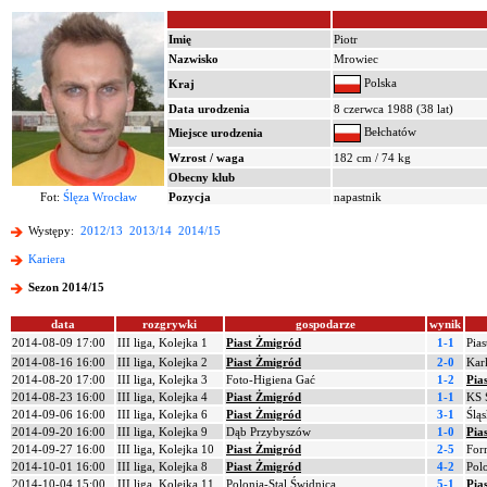
Imię
Piotr
Nazwisko
Mrowiec
Polska
Kraj
Data urodzenia
8 czerwca 1988 (38 lat)
Bełchatów
Miejsce urodzenia
Wzrost / waga
182 cm / 74 kg
Obecny klub
Fot:
Ślęza Wrocław
Pozycja
napastnik
Występy:
2012/13
2013/14
2014/15
Kariera
Sezon 2014/15
data
rozgrywki
gospodarze
wynik
2014-08-09 17:00
III liga, Kolejka 1
Piast Żmigród
1-1
Pia
2014-08-16 16:00
III liga, Kolejka 2
Piast Żmigród
2-0
Kar
2014-08-20 17:00
III liga, Kolejka 3
Foto-Higiena Gać
1-2
Pia
2014-08-23 16:00
III liga, Kolejka 4
Piast Żmigród
1-1
KS 
2014-09-06 16:00
III liga, Kolejka 6
Piast Żmigród
3-1
Ślą
2014-09-20 16:00
III liga, Kolejka 9
Dąb Przybyszów
1-0
Pia
2014-09-27 16:00
III liga, Kolejka 10
Piast Żmigród
2-5
For
2014-10-01 16:00
III liga, Kolejka 8
Piast Żmigród
4-2
Pol
2014-10-04 15:00
III liga, Kolejka 11
Polonia-Stal Świdnica
5-1
Pia