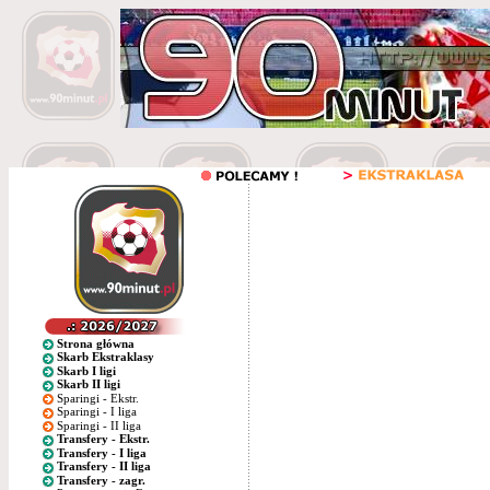
Strona główna
Skarb Ekstraklasy
Skarb I ligi
Skarb II ligi
Sparingi - Ekstr.
Sparingi - I liga
Sparingi - II liga
Transfery - Ekstr.
Transfery - I liga
Transfery - II liga
Transfery - zagr.