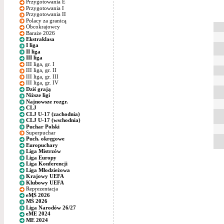
Przygotowania E
Przygotowania I
Przygotowania II
Polacy za granicą
Obcokrajowcy
Baraże 2026
Ekstraklasa
I liga
II liga
III liga
III liga, gr. I
III liga, gr. II
III liga, gr. III
III liga, gr. IV
Dziś grają
Niższe ligi
Najnowsze rozgr.
CLJ
CLJ U-17 (zachodnia)
CLJ U-17 (wschodnia)
Puchar Polski
Superpuchar
Puch. okręgowe
Europuchary
Liga Mistrzów
Liga Europy
Liga Konferencji
Liga Młodzieżowa
Krajowy UEFA
Klubowy UEFA
Reprezentacja
eMŚ 2026
MŚ 2026
Liga Narodów 26/27
eME 2024
ME 2024