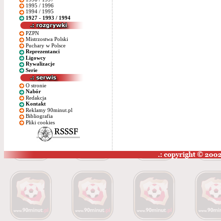
1995 / 1996
1994 / 1995
1927 - 1993 / 1994
PZPN
Mistrzostwa Polski
Puchary w Polsce
Reprezentanci
Ligowcy
Rywalizacje
Serie
O stronie
Nabór
Redakcja
Kontakt
Reklamy 90minut.pl
Bibliografia
Pliki cookies