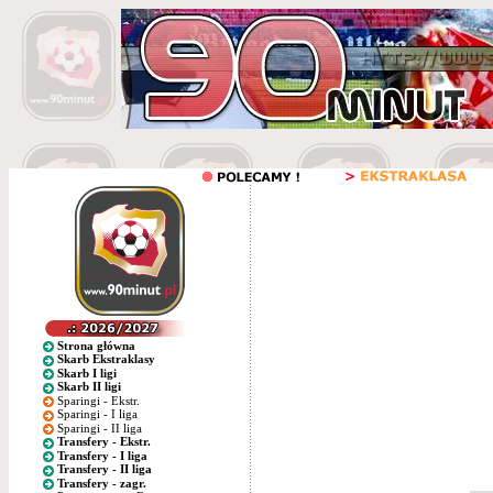
Strona główna
Skarb Ekstraklasy
Skarb I ligi
Skarb II ligi
Sparingi - Ekstr.
Sparingi - I liga
Sparingi - II liga
Transfery - Ekstr.
Transfery - I liga
Transfery - II liga
Transfery - zagr.