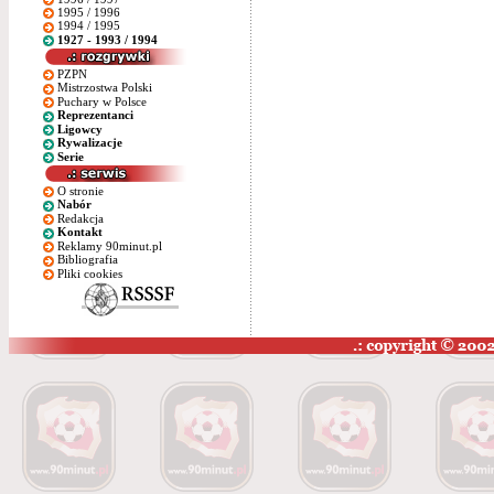
1995 / 1996
1994 / 1995
1927 - 1993 / 1994
PZPN
Mistrzostwa Polski
Puchary w Polsce
Reprezentanci
Ligowcy
Rywalizacje
Serie
O stronie
Nabór
Redakcja
Kontakt
Reklamy 90minut.pl
Bibliografia
Pliki cookies