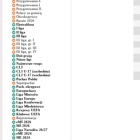
Przygotowania E
Przygotowania I
Przygotowania II
Polacy za granicą
Obcokrajowcy
Baraże 2026
Ekstraklasa
I liga
II liga
III liga
III liga, gr. I
III liga, gr. II
III liga, gr. III
III liga, gr. IV
Dziś grają
Niższe ligi
Najnowsze rozgr.
CLJ
CLJ U-17 (zachodnia)
CLJ U-17 (wschodnia)
Puchar Polski
Superpuchar
Puch. okręgowe
Europuchary
Liga Mistrzów
Liga Europy
Liga Konferencji
Liga Młodzieżowa
Krajowy UEFA
Klubowy UEFA
Reprezentacja
eMŚ 2026
MŚ 2026
Liga Narodów 26/27
eME 2024
ME 2024