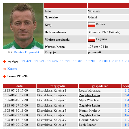
Imię
Wojciech
Nazwisko
Górski
Polska
Kraj
Data urodzenia
30 marca 1972 (54 lata)
Legnica
Miejsce urodzenia
Wzrost / waga
177 cm / 74 kg
Fot:
Damian Filipowski
Pozycja
pomocnik
Występy:
1994/95
1995/96
1996/97
1997/98
1998/99
1999/00
2000/01
2001/02
20
Kariera
Sezon 1995/96
data
rozgrywki
gospodarze
wyn
1995-07-29 17:00
Ekstraklasa, Kolejka 1
Legia Warszawa
1-
1995-08-05 17:00
Ekstraklasa, Kolejka 2
Zagłębie Lubin
5-
1995-08-19 17:30
Ekstraklasa, Kolejka 3
Śląsk Wrocław
1-
1995-08-27 17:00
Ekstraklasa, Kolejka 4
Zagłębie Lubin
0-
1995-08-30 16:00
Ekstraklasa, Kolejka 5
Hutnik Kraków
3-
1995-09-09 16:00
Ekstraklasa, Kolejka 6
Zagłębie Lubin
0-
1995-09-17 13:00
Ekstraklasa, Kolejka 7
Górnik Zabrze
1-
1995-09-20 17:00
Ekstraklasa, Kolejka 8
Lech Poznań
0-