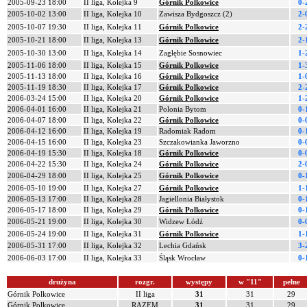
2005-09-23 18:00
II liga, Kolejka 9
Górnik Polkowice
0-
2005-10-02 13:00
II liga, Kolejka 10
Zawisza Bydgoszcz (2)
2-
2005-10-07 19:30
II liga, Kolejka 11
Górnik Polkowice
2-
2005-10-21 18:00
II liga, Kolejka 13
Górnik Polkowice
2-
2005-10-30 13:00
II liga, Kolejka 14
Zagłębie Sosnowiec
1-
2005-11-06 18:00
II liga, Kolejka 15
Górnik Polkowice
1-
2005-11-13 18:00
II liga, Kolejka 16
Górnik Polkowice
1-
2005-11-19 18:30
II liga, Kolejka 17
Górnik Polkowice
2-
2006-03-24 15:00
II liga, Kolejka 20
Górnik Polkowice
1-
2006-04-01 16:00
II liga, Kolejka 21
Polonia Bytom
0-
2006-04-07 18:00
II liga, Kolejka 22
Górnik Polkowice
0-
2006-04-12 16:00
II liga, Kolejka 19
Radomiak Radom
0-
2006-04-15 16:00
II liga, Kolejka 23
Szczakowianka Jaworzno
0-
2006-04-19 15:30
II liga, Kolejka 18
Górnik Polkowice
0-
2006-04-22 15:30
II liga, Kolejka 24
Górnik Polkowice
2-
2006-04-29 18:00
II liga, Kolejka 25
Górnik Polkowice
0-
2006-05-10 19:00
II liga, Kolejka 27
Górnik Polkowice
1-
2006-05-13 17:00
II liga, Kolejka 28
Jagiellonia Białystok
0-
2006-05-17 18:00
II liga, Kolejka 29
Górnik Polkowice
0-
2006-05-21 19:00
II liga, Kolejka 30
Widzew Łódź
0-
2006-05-24 19:00
II liga, Kolejka 31
Górnik Polkowice
1-
2006-05-31 17:00
II liga, Kolejka 32
Lechia Gdańsk
3-
2006-06-03 17:00
II liga, Kolejka 33
Śląsk Wrocław
0-
drużyna
rozgr.
występy
w "11"
pełne
Górnik Polkowice
II liga
31
31
29
Górnik Polkowice
RAZEM
31
31
29