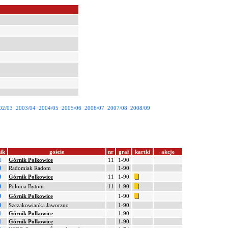
02/03
2003/04
2004/05
2005/06
2006/07
2007/08
2008/09
ik
goście
nr
grał
kartki
akcje
1
Górnik Polkowice
11
1-90
0
Radomiak Radom
1-90
0
Górnik Polkowice
11
1-90
0
Polonia Bytom
11
1-90
0
Górnik Polkowice
1-90
0
Szczakowianka Jaworzno
1-90
1
Górnik Polkowice
1-90
1
Górnik Polkowice
1-90