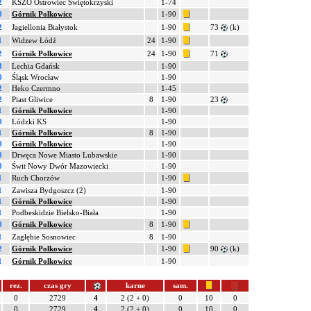
2
KSZO Ostrowiec Świętokrzyski
1-74
0
Górnik Polkowice
1-90
2
Jagiellonia Białystok
1-90
73
(k)
1
Widzew Łódź
24
1-90
2
Górnik Polkowice
24
1-90
71
3
Lechia Gdańsk
1-90
0
Śląsk Wrocław
1-90
2
Heko Czermno
1-45
2
Piast Gliwice
8
1-90
23
1
Górnik Polkowice
1-90
0
Łódzki KS
1-90
1
Górnik Polkowice
8
1-90
0
Górnik Polkowice
1-90
0
Drwęca Nowe Miasto Lubawskie
1-90
0
Świt Nowy Dwór Mazowiecki
1-90
1
Ruch Chorzów
1-90
1
Zawisza Bydgoszcz (2)
1-90
1
Górnik Polkowice
1-90
1
Podbeskidzie Bielsko-Biała
1-90
0
Górnik Polkowice
8
1-90
1
Zagłębie Sosnowiec
8
1-90
2
Górnik Polkowice
1-90
90
(k)
1
Górnik Polkowice
1-90
rez.
czas gry
karne
sam.
0
2729
4
2 (2 + 0)
0
10
0
0
2729
4
2 (2 + 0)
0
10
0