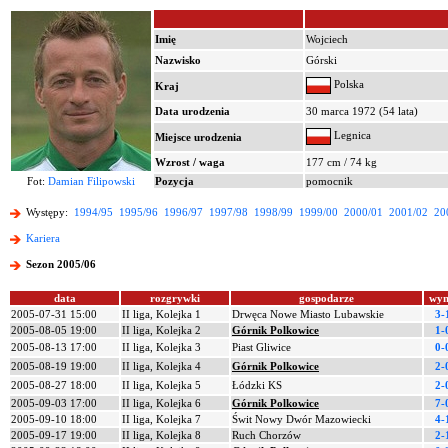
Imię
Wojciech
Nazwisko
Górski
Polska
Kraj
Data urodzenia
30 marca 1972 (54 lata)
Legnica
Miejsce urodzenia
Wzrost / waga
177 cm / 74 kg
Fot:
Damian Filipowski
Pozycja
pomocnik
Występy:
1994/95
1995/96
1996/97
1997/98
1998/99
1999/00
2000/01
2001/02
20
Kariera
Sezon 2005/06
data
rozgrywki
gospodarze
wyn
2005-07-31 15:00
II liga, Kolejka 1
Drwęca Nowe Miasto Lubawskie
3-
2005-08-05 19:00
II liga, Kolejka 2
Górnik Polkowice
1-
2005-08-13 17:00
II liga, Kolejka 3
Piast Gliwice
0-
2005-08-19 19:00
II liga, Kolejka 4
Górnik Polkowice
2-
2005-08-27 18:00
II liga, Kolejka 5
Łódzki KS
2-
2005-09-03 17:00
II liga, Kolejka 6
Górnik Polkowice
7-
2005-09-10 18:00
II liga, Kolejka 7
Świt Nowy Dwór Mazowiecki
4-
2005-09-17 19:00
II liga, Kolejka 8
Ruch Chorzów
2-