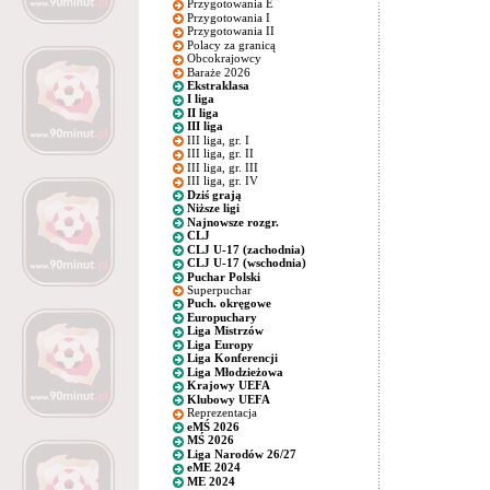
Przygotowania E
Przygotowania I
Przygotowania II
Polacy za granicą
Obcokrajowcy
Baraże 2026
Ekstraklasa
I liga
II liga
III liga
III liga, gr. I
III liga, gr. II
III liga, gr. III
III liga, gr. IV
Dziś grają
Niższe ligi
Najnowsze rozgr.
CLJ
CLJ U-17 (zachodnia)
CLJ U-17 (wschodnia)
Puchar Polski
Superpuchar
Puch. okręgowe
Europuchary
Liga Mistrzów
Liga Europy
Liga Konferencji
Liga Młodzieżowa
Krajowy UEFA
Klubowy UEFA
Reprezentacja
eMŚ 2026
MŚ 2026
Liga Narodów 26/27
eME 2024
ME 2024