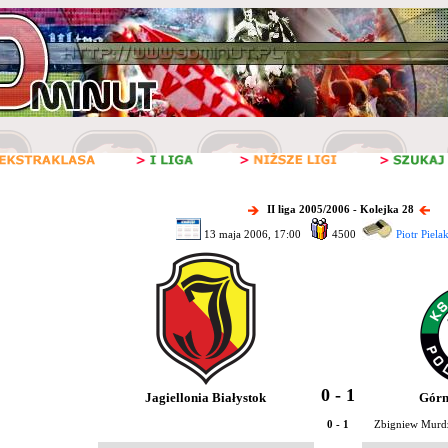
II liga 2005/2006 - Kolejka 28
13 maja 2006, 17:00
4500
Piotr Piel
0 - 1
Jagiellonia Białystok
Górn
0 - 1
Zbigniew Murd