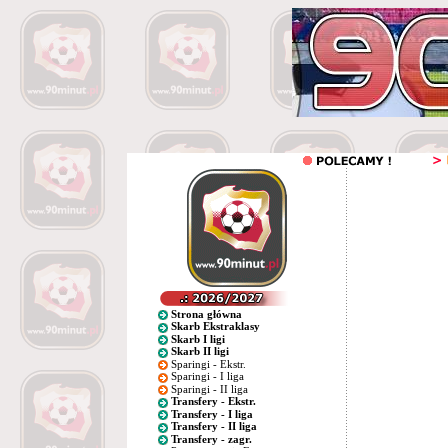
Strona główna
Skarb Ekstraklasy
Skarb I ligi
Skarb II ligi
Sparingi - Ekstr.
Sparingi - I liga
Sparingi - II liga
Transfery - Ekstr.
Transfery - I liga
Transfery - II liga
Transfery - zagr.