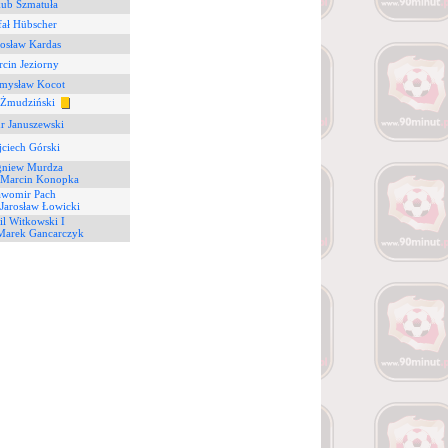
kub Szmatuła
fał Hübscher
osław Kardas
cin Jeziorny
mysław Kocot
 Żmudziński
r Januszewski
ciech Górski
gniew Murdza
Marcin Konopka
awomir Pach
Jarosław Łowicki
l Witkowski I
Marek Gancarczyk