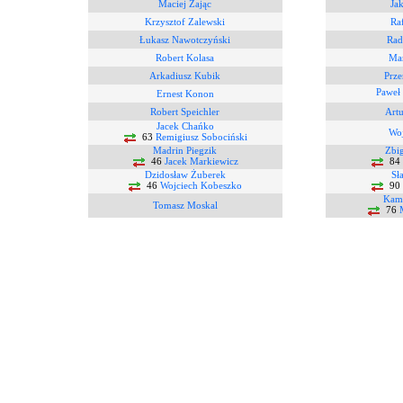
Maciej Zając
Ja
Krzysztof Zalewski
Ra
Łukasz Nawotczyński
Rad
Robert Kolasa
Mar
Arkadiusz Kubik
Prze
Paweł
Ernest Konon
Robert Speichler
Artu
Jacek Chańko
Woj
63
Remigiusz Sobociński
Madrin Piegzik
Zbi
46
Jacek Markiewicz
84
Dzidosław Żuberek
Sł
46
Wojciech Kobeszko
90
Kami
Tomasz Moskal
76