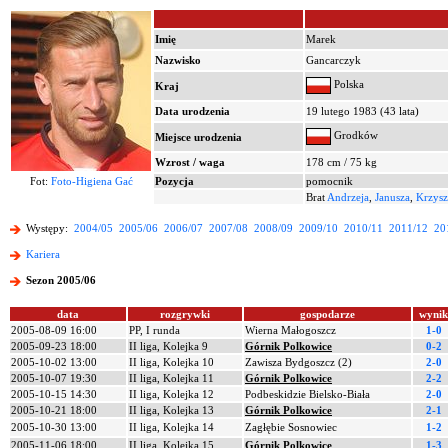
Imię
Marek
Nazwisko
Gancarczyk
Polska
Kraj
Data urodzenia
19 lutego 1983 (43 lata)
Grodków
Miejsce urodzenia
Wzrost / waga
178 cm / 75 kg
Fot:
Foto-Higiena Gać
Pozycja
pomocnik
Brat
Andrzeja
,
Janusza
,
Krzysz
Występy:
2004/05
2005/06
2006/07
2007/08
2008/09
2009/10
2010/11
2011/12
20
Kariera
Sezon 2005/06
data
rozgrywki
gospodarze
wynik
2005-08-09 16:00
PP, I runda
Wierna Małogoszcz
1-0
2005-09-23 18:00
II liga, Kolejka 9
Górnik Polkowice
0-2
2005-10-02 13:00
II liga, Kolejka 10
Zawisza Bydgoszcz (2)
2-0
2005-10-07 19:30
II liga, Kolejka 11
Górnik Polkowice
2-2
2005-10-15 14:30
II liga, Kolejka 12
Podbeskidzie Bielsko-Biała
2-0
2005-10-21 18:00
II liga, Kolejka 13
Górnik Polkowice
2-1
2005-10-30 13:00
II liga, Kolejka 14
Zagłębie Sosnowiec
1-2
2005-11-06 18:00
II liga, Kolejka 15
Górnik Polkowice
1-3