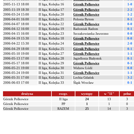
2005-11-13 18:00
II liga, Kolejka 16
Górnik Polkowice
1-0
2005-11-19 18:30
II liga, Kolejka 17
Górnik Polkowice
2-2
2006-03-24 15:00
II liga, Kolejka 20
Górnik Polkowice
1-2
2006-04-01 16:00
II liga, Kolejka 21
Polonia Bytom
0-1
2006-04-07 18:00
II liga, Kolejka 22
Górnik Polkowice
0-0
2006-04-12 16:00
II liga, Kolejka 19
Radomiak Radom
0-1
2006-04-15 16:00
II liga, Kolejka 23
Szczakowianka Jaworzno
0-0
2006-04-19 15:30
II liga, Kolejka 18
Górnik Polkowice
0-0
2006-04-22 15:30
II liga, Kolejka 24
Górnik Polkowice
2-0
2006-04-29 18:00
II liga, Kolejka 25
Górnik Polkowice
0-1
2006-05-10 19:00
II liga, Kolejka 27
Górnik Polkowice
1-1
2006-05-13 17:00
II liga, Kolejka 28
Jagiellonia Białystok
0-1
2006-05-17 18:00
II liga, Kolejka 29
Górnik Polkowice
0-1
2006-05-21 19:00
II liga, Kolejka 30
Widzew Łódź
0-0
2006-05-24 19:00
II liga, Kolejka 31
Górnik Polkowice
1-1
2006-05-31 17:00
II liga, Kolejka 32
Lechia Gdańsk
3-2
2006-06-03 17:00
II liga, Kolejka 33
Śląsk Wrocław
0-1
drużyna
rozgr.
występy
w "11"
pełne
Górnik Polkowice
II liga
24
13
3
Górnik Polkowice
PP
1
1
0
Górnik Polkowice
RAZEM
25
14
3