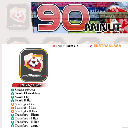
Strona główna
Skarb Ekstraklasy
Skarb I ligi
Skarb II ligi
Sparingi - Ekstr.
Sparingi - I liga
Sparingi - II liga
Transfery - Ekstr.
Transfery - I liga
Transfery - II liga
Transfery - zagr.