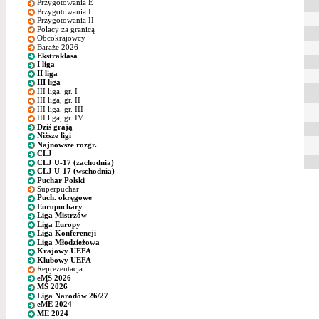
Przygotowania E
Przygotowania I
Przygotowania II
Polacy za granicą
Obcokrajowcy
Baraże 2026
Ekstraklasa
I liga
II liga
III liga
III liga, gr. I
III liga, gr. II
III liga, gr. III
III liga, gr. IV
Dziś grają
Niższe ligi
Najnowsze rozgr.
CLJ
CLJ U-17 (zachodnia)
CLJ U-17 (wschodnia)
Puchar Polski
Superpuchar
Puch. okręgowe
Europuchary
Liga Mistrzów
Liga Europy
Liga Konferencji
Liga Młodzieżowa
Krajowy UEFA
Klubowy UEFA
Reprezentacja
eMŚ 2026
MŚ 2026
Liga Narodów 26/27
eME 2024
ME 2024