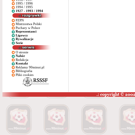
1995 / 1996
1994 / 1995
1927 - 1993 / 1994
PZPN
Mistrzostwa Polski
Puchary w Polsce
Reprezentanci
Ligowcy
Rywalizacje
Serie
O stronie
Nabór
Redakcja
Kontakt
Reklamy 90minut.pl
Bibliografia
Pliki cookies