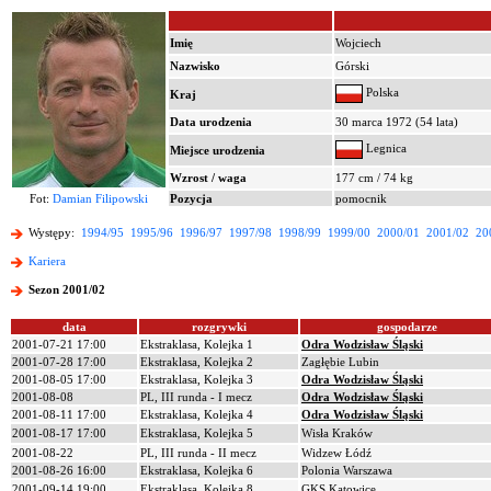
Imię
Wojciech
Nazwisko
Górski
Polska
Kraj
Data urodzenia
30 marca 1972 (54 lata)
Legnica
Miejsce urodzenia
Wzrost / waga
177 cm / 74 kg
Fot:
Damian Filipowski
Pozycja
pomocnik
Występy:
1994/95
1995/96
1996/97
1997/98
1998/99
1999/00
2000/01
2001/02
20
Kariera
Sezon 2001/02
data
rozgrywki
gospodarze
2001-07-21 17:00
Ekstraklasa, Kolejka 1
Odra Wodzisław Śląski
2001-07-28 17:00
Ekstraklasa, Kolejka 2
Zagłębie Lubin
2001-08-05 17:00
Ekstraklasa, Kolejka 3
Odra Wodzisław Śląski
2001-08-08
PL, III runda - I mecz
Odra Wodzisław Śląski
2001-08-11 17:00
Ekstraklasa, Kolejka 4
Odra Wodzisław Śląski
2001-08-17 17:00
Ekstraklasa, Kolejka 5
Wisła Kraków
2001-08-22
PL, III runda - II mecz
Widzew Łódź
2001-08-26 16:00
Ekstraklasa, Kolejka 6
Polonia Warszawa
2001-09-14 19:00
Ekstraklasa, Kolejka 8
GKS Katowice