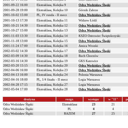
2001-09-22 16:00
Ekstraklasa, Kolejka 9
Odra Wodzisław Śląski
2001-09-28 19:00
Ekstraklasa, Kolejka 10
Górnik Zabrze
2001-10-02 15:00
PL, IV runda - II mecz
Odra Wodzisław Śląski
2001-10-13 17:30
Ekstraklasa, Kolejka 11
Widzew Łódź
2001-10-21 14:30
Ekstraklasa, Kolejka 12
Odra Wodzisław Śląski
2001-10-27 15:00
Ekstraklasa, Kolejka 13
Odra Wodzisław Śląski
2001-11-03 13:30
Ekstraklasa, Kolejka 14
KSZO Ostrowiec Świętokrzyski
2001-11-18 13:00
Ekstraklasa, Kolejka 15
Odra Wodzisław Śląski
2001-11-24 17:00
Ekstraklasa, Kolejka 16
Amica Wronki
2002-03-02 14:30
Ekstraklasa, Kolejka 17
Odra Wodzisław Śląski
2002-03-09 14:30
Ekstraklasa, Kolejka 18
Ruch Chorzów
2002-03-16 14:30
Ekstraklasa, Kolejka 19
GKS Katowice
2002-03-20 15:15
Ekstraklasa, Kolejka 20
Odra Wodzisław Śląski
2002-04-06 16:00
Ekstraklasa, Kolejka 23
Odra Wodzisław Śląski
2002-04-13 16:00
Ekstraklasa, Kolejka 24
Polonia Warszawa
2002-04-16 18:00
PL, 1/4 finału - II mecz
Legia Warszawa
2002-04-28 17:15
Ekstraklasa, Kolejka 27
Legia Warszawa
2002-05-04 17:00
Ekstraklasa, Kolejka 28
Odra Wodzisław Śląski
drużyna
rozgr.
występy
w "11"
p
Odra Wodzisław Śląski
Ekstraklasa
23
21
Odra Wodzisław Śląski
PL
4
4
Odra Wodzisław Śląski
RAZEM
27
25