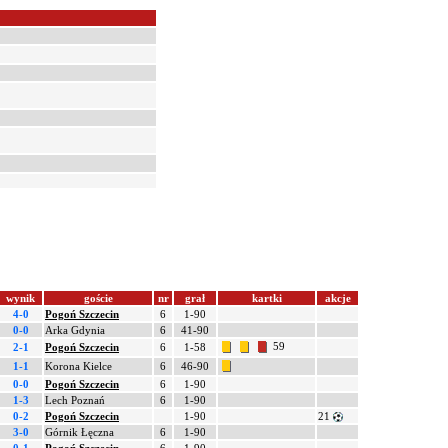
wynik
goście
nr
grał
kartki
akcje
4-0
Pogoń Szczecin
6
1-90
0-0
Arka Gdynia
6
41-90
59
2-1
Pogoń Szczecin
6
1-58
1-1
Korona Kielce
6
46-90
0-0
Pogoń Szczecin
6
1-90
1-3
Lech Poznań
6
1-90
0-2
Pogoń Szczecin
1-90
21
3-0
Górnik Łęczna
6
1-90