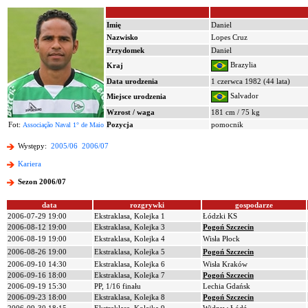
Imię
Daniel
Nazwisko
Lopes Cruz
Przydomek
Daniel
Brazylia
Kraj
Data urodzenia
1 czerwca 1982 (44 lata)
Salvador
Miejsce urodzenia
Wzrost / waga
181 cm / 75 kg
Fot:
Pozycja
pomocnik
Associação Naval 1° de Maio
Występy:
2005/06
2006/07
Kariera
Sezon 2006/07
data
rozgrywki
gospodarze
2006-07-29 19:00
Ekstraklasa, Kolejka 1
Łódzki KS
2006-08-12 19:00
Ekstraklasa, Kolejka 3
Pogoń Szczecin
2006-08-19 19:00
Ekstraklasa, Kolejka 4
Wisła Płock
2006-08-26 19:00
Ekstraklasa, Kolejka 5
Pogoń Szczecin
2006-09-10 14:30
Ekstraklasa, Kolejka 6
Wisła Kraków
2006-09-16 18:00
Ekstraklasa, Kolejka 7
Pogoń Szczecin
2006-09-19 15:30
PP, 1/16 finału
Lechia Gdańsk
2006-09-23 18:00
Ekstraklasa, Kolejka 8
Pogoń Szczecin