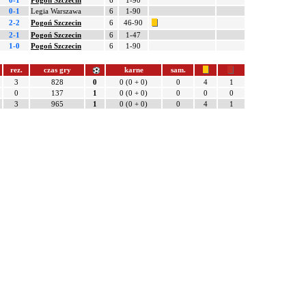
0-1
Pogoń Szczecin
6
1-90
0-1
Legia Warszawa
6
1-90
2-2
Pogoń Szczecin
6
46-90
2-1
Pogoń Szczecin
6
1-47
1-0
Pogoń Szczecin
6
1-90
rez.
czas gry
karne
sam.
3
828
0
0 (0 + 0)
0
4
1
0
137
1
0 (0 + 0)
0
0
0
3
965
1
0 (0 + 0)
0
4
1