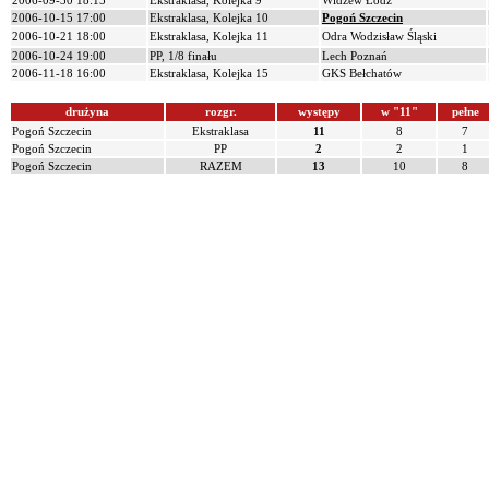
2006-09-30 18:15
Ekstraklasa, Kolejka 9
Widzew Łódź
2006-10-15 17:00
Ekstraklasa, Kolejka 10
Pogoń Szczecin
2006-10-21 18:00
Ekstraklasa, Kolejka 11
Odra Wodzisław Śląski
2006-10-24 19:00
PP, 1/8 finału
Lech Poznań
2006-11-18 16:00
Ekstraklasa, Kolejka 15
GKS Bełchatów
drużyna
rozgr.
występy
w "11"
pełne
Pogoń Szczecin
Ekstraklasa
11
8
7
Pogoń Szczecin
PP
2
2
1
Pogoń Szczecin
RAZEM
13
10
8