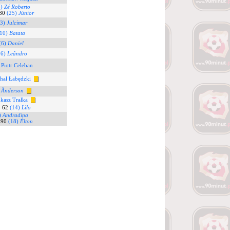
3)
Zé Roberto
80
(25)
Júnior
13)
Julcimar
(10)
Batata
(6)
Daniel
26)
Leândro
 Piotr Celeban
hał Łabędzki
)
Ânderson
ukasz Trałka
62
(14)
Lilo
)
Andradina
90
(18)
Élton