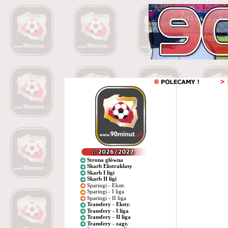
Strona główna
Skarb Ekstraklasy
Skarb I ligi
Skarb II ligi
Sparingi - Ekstr.
Sparingi - I liga
Sparingi - II liga
Transfery - Ekstr.
Transfery - I liga
Transfery - II liga
Transfery - zagr.