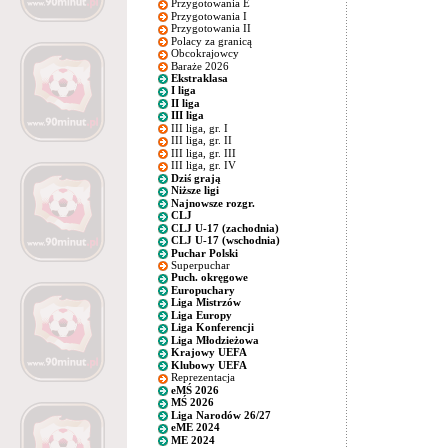
Przygotowania E
Przygotowania I
Przygotowania II
Polacy za granicą
Obcokrajowcy
Baraże 2026
Ekstraklasa
I liga
II liga
III liga
III liga, gr. I
III liga, gr. II
III liga, gr. III
III liga, gr. IV
Dziś grają
Niższe ligi
Najnowsze rozgr.
CLJ
CLJ U-17 (zachodnia)
CLJ U-17 (wschodnia)
Puchar Polski
Superpuchar
Puch. okręgowe
Europuchary
Liga Mistrzów
Liga Europy
Liga Konferencji
Liga Młodzieżowa
Krajowy UEFA
Klubowy UEFA
Reprezentacja
eMŚ 2026
MŚ 2026
Liga Narodów 26/27
eME 2024
ME 2024