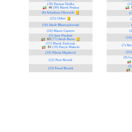
(18) Dariusz Dudka
(2
46
(99) Marek Penksa
(6) Arkadiusz Głowacki
(
(25)
Cléber
(16) Jakub Błaszczykowski
(20) Mauro Cantoro
(
(5)
Jean Paulista
(19)
63
(77) Jacob Burns
(17) Marek Zieńczuk
(7) Mic
85
(19) Patryk Małecki
(22
(10) Nikola Mijailović
(9) Ł
(22) Piotr Brożek
(5
(23) Paweł Brożek