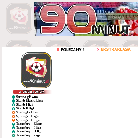
Strona główna
Skarb Ekstraklasy
Skarb I ligi
Skarb II ligi
Sparingi - Ekstr.
Sparingi - I liga
Sparingi - II liga
Transfery - Ekstr.
Transfery - I liga
Transfery - II liga
Transfery - zagr.