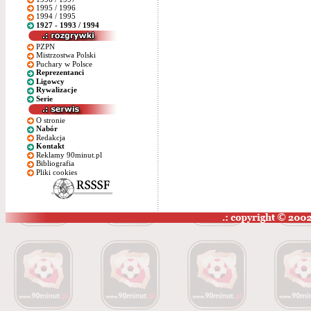
1995 / 1996
1994 / 1995
1927 - 1993 / 1994
PZPN
Mistrzostwa Polski
Puchary w Polsce
Reprezentanci
Ligowcy
Rywalizacje
Serie
O stronie
Nabór
Redakcja
Kontakt
Reklamy 90minut.pl
Bibliografia
Pliki cookies