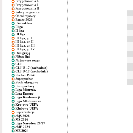
Przygotowania E
Przygotowania I
Przygotowania II
Polacy za granicą
Obcokrajowcy
Baraże 2026
Ekstraklasa
I liga
II liga
III liga
III liga, gr. I
III liga, gr. II
III liga, gr. III
III liga, gr. IV
Dziś grają
Niższe ligi
Najnowsze rozgr.
CLJ
CLJ U-17 (zachodnia)
CLJ U-17 (wschodnia)
Puchar Polski
Superpuchar
Puch. okręgowe
Europuchary
Liga Mistrzów
Liga Europy
Liga Konferencji
Liga Młodzieżowa
Krajowy UEFA
Klubowy UEFA
Reprezentacja
eMŚ 2026
MŚ 2026
Liga Narodów 26/27
eME 2024
ME 2024