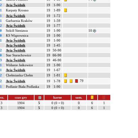
-2
Avia Świdnik
19
1-90
-1
Karpaty Krosno
19
1-89
-1
Avia Świdnik
19
1-72
-1
Garbarnia Kraków
19
1-59
-2
Avia Świdnik
19
1-77
-0
Sokół Sieniawa
19
1-90
10
-0
KS Wiązownica
19
1-90
-1
Avia Świdnik
19
1-90
Avia Świdnik
19
1-45
-2
Avia Świdnik
19
50-90
-0
Star Starachowice
19
66-90
-3
Avia Świdnik
19
46-90
-1
Wiślanie Jaśkowice
19
1-90
-1
Avia Świdnik
19
1-67
-2
Chełmianka Chełm
19
1-81
79
-2
Avia Świdnik
19
1-78
-1
Podlasie Biała Podlaska
19
1-90
ez.
czas gry
karne
sam.
3
1904
5
0 (0 + 0)
0
6
1
3
1904
5
0 (0 + 0)
0
6
1