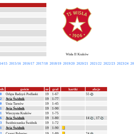
Wisła II Kraków
14/15
2015/16
2016/17
2017/18
2018/19
2019/20
2020/21
2021/22
2022/23
2023/24
20
nik
goście
nr
grał
kartki
akcje
-0
Orlęta Radzyń Podlaski
19
1-67
55
-2
Avia Świdnik
19
1-77
-0
Unia Tarnów
19
1-45
-1
Avia Świdnik
19
1-90
-1
Wieczysta Kraków
19
1-75
-6
Avia Świdnik
19
1-80
14
, 17
-3
Świdniczanka Świdnik
19
1-72
-1
Avia Świdnik
19
1-90
-2
Czarni Połaniec
19
1-89
74