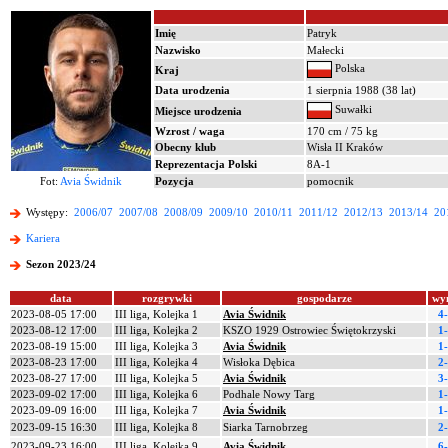
Imię
Patryk
Nazwisko
Małecki
Polska
Kraj
Data urodzenia
1 sierpnia 1988 (38 lat)
Suwałki
Miejsce urodzenia
Wzrost / waga
170 cm / 75 kg
Obecny klub
Wisła II Kraków
Reprezentacja Polski
8A-1
Fot:
Avia Świdnik
Pozycja
pomocnik
Występy:
2006/07
2007/08
2008/09
2009/10
2010/11
2011/12
2012/13
2013/14
20
Kariera
Sezon 2023/24
data
rozgrywki
gospodarze
wy
2023-08-05 17:00
III liga, Kolejka 1
Avia Świdnik
4
2023-08-12 17:00
III liga, Kolejka 2
KSZO 1929 Ostrowiec Świętokrzyski
1
2023-08-19 15:00
III liga, Kolejka 3
Avia Świdnik
1
2023-08-23 17:00
III liga, Kolejka 4
Wisłoka Dębica
2
2023-08-27 17:00
III liga, Kolejka 5
Avia Świdnik
3
2023-09-02 17:00
III liga, Kolejka 6
Podhale Nowy Targ
1
2023-09-09 16:00
III liga, Kolejka 7
Avia Świdnik
1
2023-09-15 16:30
III liga, Kolejka 8
Siarka Tarnobrzeg
2
2023-09-23 16:00
III liga, Kolejka 9
Avia Świdnik
6