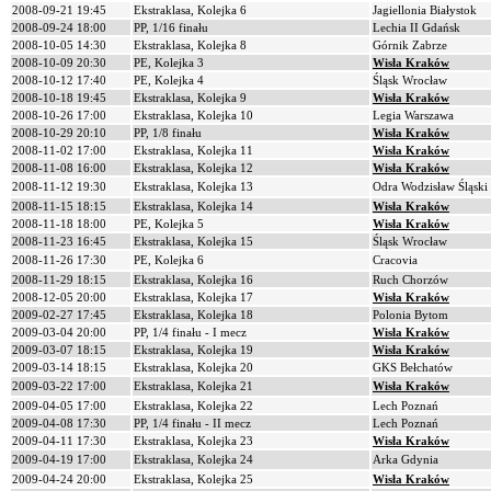
2008-09-21 19:45
Ekstraklasa, Kolejka 6
Jagiellonia Białystok
2008-09-24 18:00
PP, 1/16 finału
Lechia II Gdańsk
2008-10-05 14:30
Ekstraklasa, Kolejka 8
Górnik Zabrze
2008-10-09 20:30
PE, Kolejka 3
Wisła Kraków
2008-10-12 17:40
PE, Kolejka 4
Śląsk Wrocław
2008-10-18 19:45
Ekstraklasa, Kolejka 9
Wisła Kraków
2008-10-26 17:00
Ekstraklasa, Kolejka 10
Legia Warszawa
2008-10-29 20:10
PP, 1/8 finału
Wisła Kraków
2008-11-02 17:00
Ekstraklasa, Kolejka 11
Wisła Kraków
2008-11-08 16:00
Ekstraklasa, Kolejka 12
Wisła Kraków
2008-11-12 19:30
Ekstraklasa, Kolejka 13
Odra Wodzisław Śląski
2008-11-15 18:15
Ekstraklasa, Kolejka 14
Wisła Kraków
2008-11-18 18:00
PE, Kolejka 5
Wisła Kraków
2008-11-23 16:45
Ekstraklasa, Kolejka 15
Śląsk Wrocław
2008-11-26 17:30
PE, Kolejka 6
Cracovia
2008-11-29 18:15
Ekstraklasa, Kolejka 16
Ruch Chorzów
2008-12-05 20:00
Ekstraklasa, Kolejka 17
Wisła Kraków
2009-02-27 17:45
Ekstraklasa, Kolejka 18
Polonia Bytom
2009-03-04 20:00
PP, 1/4 finału - I mecz
Wisła Kraków
2009-03-07 18:15
Ekstraklasa, Kolejka 19
Wisła Kraków
2009-03-14 18:15
Ekstraklasa, Kolejka 20
GKS Bełchatów
2009-03-22 17:00
Ekstraklasa, Kolejka 21
Wisła Kraków
2009-04-05 17:00
Ekstraklasa, Kolejka 22
Lech Poznań
2009-04-08 17:30
PP, 1/4 finału - II mecz
Lech Poznań
2009-04-11 17:30
Ekstraklasa, Kolejka 23
Wisła Kraków
2009-04-19 17:00
Ekstraklasa, Kolejka 24
Arka Gdynia
2009-04-24 20:00
Ekstraklasa, Kolejka 25
Wisła Kraków