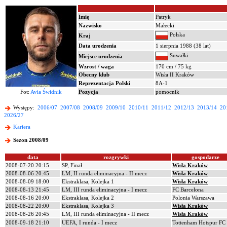
Imię
Patryk
Nazwisko
Małecki
Polska
Kraj
Data urodzenia
1 sierpnia 1988 (38 lat)
Suwałki
Miejsce urodzenia
Wzrost / waga
170 cm / 75 kg
Obecny klub
Wisła II Kraków
Reprezentacja Polski
8A-1
Fot:
Avia Świdnik
Pozycja
pomocnik
Występy:
2006/07
2007/08
2008/09
2009/10
2010/11
2011/12
2012/13
2013/14
20
2026/27
Kariera
Sezon 2008/09
data
rozgrywki
gospodarze
2008-07-20 20:15
SP, Finał
Wisła Kraków
2008-08-06 20:45
LM, II runda eliminacyjna - II mecz
Wisła Kraków
2008-08-09 18:00
Ekstraklasa, Kolejka 1
Wisła Kraków
2008-08-13 21:45
LM, III runda eliminacyjna - I mecz
FC Barcelona
2008-08-16 20:00
Ekstraklasa, Kolejka 2
Polonia Warszawa
2008-08-22 20:00
Ekstraklasa, Kolejka 3
Wisła Kraków
2008-08-26 20:45
LM, III runda eliminacyjna - II mecz
Wisła Kraków
2008-09-18 21:10
UEFA, I runda - I mecz
Tottenham Hotspur FC