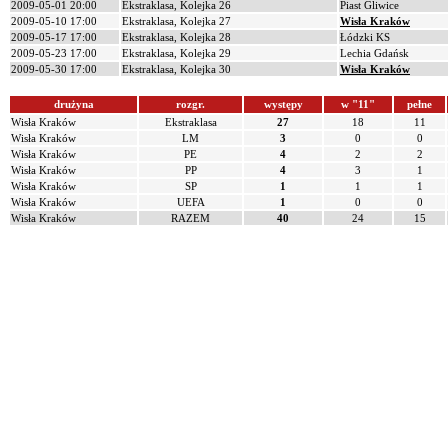
2009-05-01 20:00
Ekstraklasa, Kolejka 26
Piast Gliwice
2009-05-10 17:00
Ekstraklasa, Kolejka 27
Wisła Kraków
2009-05-17 17:00
Ekstraklasa, Kolejka 28
Łódzki KS
2009-05-23 17:00
Ekstraklasa, Kolejka 29
Lechia Gdańsk
2009-05-30 17:00
Ekstraklasa, Kolejka 30
Wisła Kraków
drużyna
rozgr.
występy
w "11"
pełne
Wisła Kraków
Ekstraklasa
27
18
11
Wisła Kraków
LM
3
0
0
Wisła Kraków
PE
4
2
2
Wisła Kraków
PP
4
3
1
Wisła Kraków
SP
1
1
1
Wisła Kraków
UEFA
1
0
0
Wisła Kraków
RAZEM
40
24
15