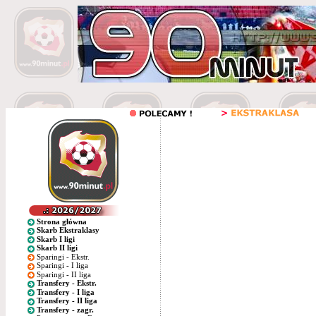
Strona główna
Skarb Ekstraklasy
Skarb I ligi
Skarb II ligi
Sparingi - Ekstr.
Sparingi - I liga
Sparingi - II liga
Transfery - Ekstr.
Transfery - I liga
Transfery - II liga
Transfery - zagr.