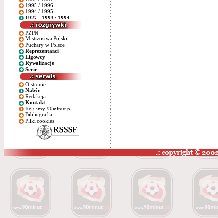
1995 / 1996
1994 / 1995
1927 - 1993 / 1994
PZPN
Mistrzostwa Polski
Puchary w Polsce
Reprezentanci
Ligowcy
Rywalizacje
Serie
O stronie
Nabór
Redakcja
Kontakt
Reklamy 90minut.pl
Bibliografia
Pliki cookies