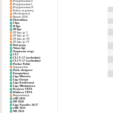
Przygotowania E
Przygotowania I
Przygotowania II
Polacy za granicą
Obcokrajowcy
Baraże 2026
Ekstraklasa
I liga
II liga
III liga
III liga, gr. I
III liga, gr. II
III liga, gr. III
III liga, gr. IV
Dziś grają
Niższe ligi
Najnowsze rozgr.
CLJ
CLJ U-17 (zachodnia)
CLJ U-17 (wschodnia)
Puchar Polski
Superpuchar
Puch. okręgowe
Europuchary
Liga Mistrzów
Liga Europy
Liga Konferencji
Liga Młodzieżowa
Krajowy UEFA
Klubowy UEFA
Reprezentacja
eMŚ 2026
MŚ 2026
Liga Narodów 26/27
eME 2024
ME 2024